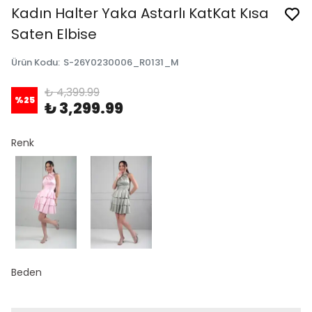
Kadın Halter Yaka Astarlı KatKat Kısa
Saten Elbise
Ürün Kodu
:
S-26Y0230006_R0131_M
₺ 4,399.99
%
25
₺ 3,299.99
Renk
Beden