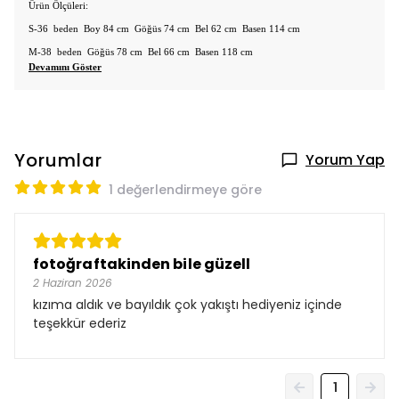
Ü
r
ü
n
Ö
l
çü
leri:
S-36 beden Boy 84 cm G
ö
ğ
ü
s 74 cm Bel 62 cm Basen 114 cm
M-38 beden G
ö
ğ
ü
s 78 cm Bel 66 cm Basen 118 cm
Devamını Göster
Yorumlar
Yorum Yap
1 değerlendirmeye göre
fotoğraftakinden bile güzell
2 Haziran 2026
kızıma aldık ve bayıldık çok yakıştı hediyeniz içinde
teşekkür ederiz
1