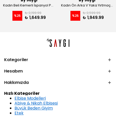
By Saygı
By Saygı
Kadın Beli Kemerli İspanyol Paça Likralı Krep Pantolon - Kahve
Kadın Ön Arka V Yaka Yırtmaçlı Likralı Scuba Midi Elbise - Siyah
₺ 2,199.99
₺ 2,599.99
%
25
%
25
₺ 1,649.99
₺ 1,949.99
Kategoriler
Hesabım
Hakkımızda
Hızlı Kategoriler
Elbise Modelleri
Abiye & Nikah Elbisesi
Büyük Beden Giyim
Etek