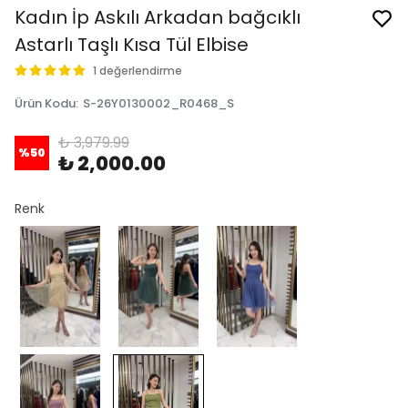
Kadın İp Askılı Arkadan bağcıklı
Astarlı Taşlı Kısa Tül Elbise
1 değerlendirme
Ürün Kodu
:
S-26Y0130002_R0468_S
₺ 3,979.99
%
50
₺ 2,000.00
Renk