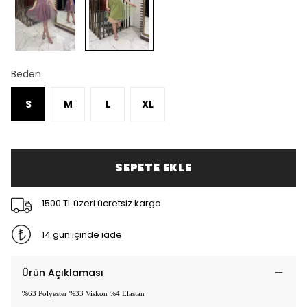
Beden
S
M
L
XL
SEPETE EKLE
1500 TL üzeri ücretsiz kargo
14 gün içinde iade
Ürün Açıklaması
%63 Polyester %33 Viskon %4 Elastan