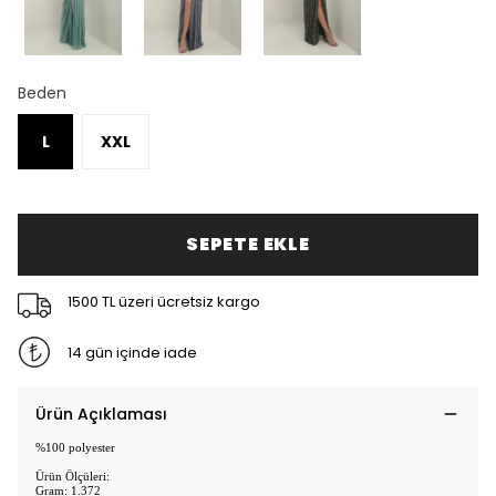
Beden
L
XXL
SEPETE EKLE
1500 TL üzeri ücretsiz kargo
14 gün içinde iade
Ürün Açıklaması
%100 polyester
Ürün Ölçüleri:
Gram: 1.372