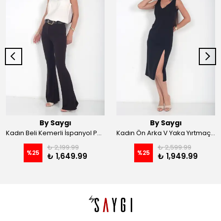
By Saygı
By Saygı
Kadın Beli Kemerli İspanyol Paça Likralı Krep Pantolon - Kahve
Kadın Ön Arka V Yaka Yırtmaçlı Likralı Scuba Midi Elbise - Siyah
₺ 2,199.99
₺ 2,599.99
%
25
%
25
₺ 1,649.99
₺ 1,949.99