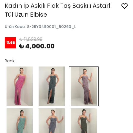
Kadın İp Askılı Flok Taş Baskılı Astarlı
Tül Uzun Elbise
Ürün Kodu
:
S-25Y0490001_R0260_L
₺ 11,829.99
%
66
₺ 4,000.00
Renk