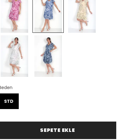
Beden
STD
SEPETE EKLE