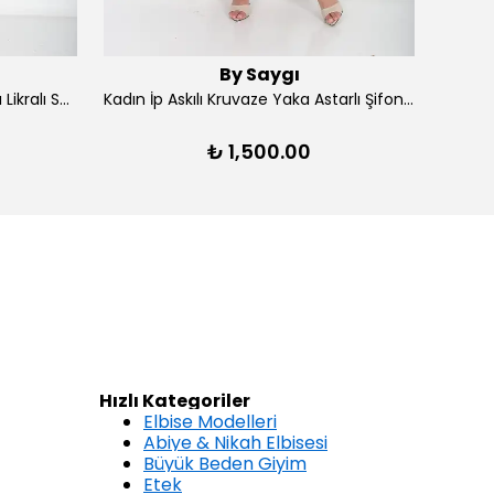
By Saygı
Kadın Ön Arka V Yaka Yırtmaçlı Likralı Scuba Midi Elbise - Lacivert
Kadın İp Askılı Kruvaze Yaka Astarlı Şifon Kloş Midi Elbise - Kırmızı
₺ 1,500.00
Hızlı Kategoriler
Elbise Modelleri
Abiye & Nikah Elbisesi
Büyük Beden Giyim
Etek