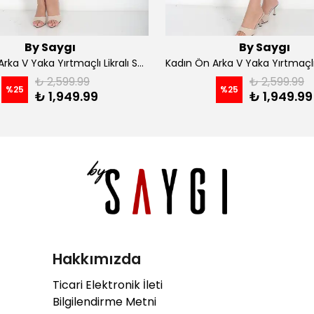
By Saygı
By Saygı
Kadın Ön Arka V Yaka Yırtmaçlı Likralı Scuba Midi Elbise - Siyah
₺ 2,599.99
₺ 2,599.99
%
25
%
25
₺ 1,949.99
₺ 1,949.99
Hakkımızda
Ticari Elektronik İleti
Bilgilendirme Metni