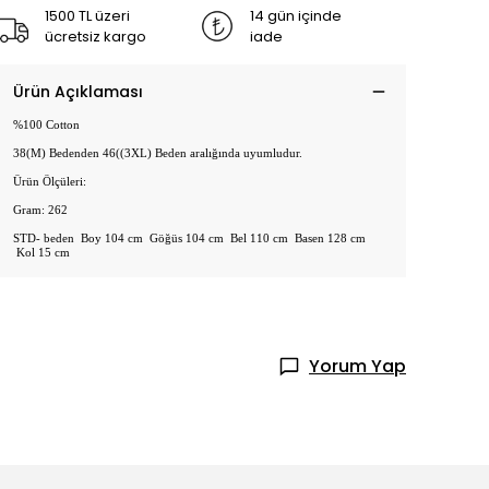
1500 TL üzeri
14 gün içinde
ücretsiz kargo
iade
Ürün Açıklaması
%100 Cotton
38(M) Bedenden 46((3XL) Beden aralığında uyumludur.
Ürün Ölçüleri:
Gram: 262
STD- beden Boy 104 cm Göğüs 104 cm Bel 110 cm Basen 128 cm
Kol 15 cm
Yorum Yap