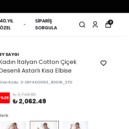
40.YIL
SİPARİŞ
0
ÖZEL
SORGULA
BY SAYGI
Kadın İtalyan Cotton Çiçek
Desenli Astarlı Kısa Elbise
Ürün Kodu
:
S-26Y4410053_R0018_STD
₺ 2,749.99
%
25
₺ 2,062.49
Renk