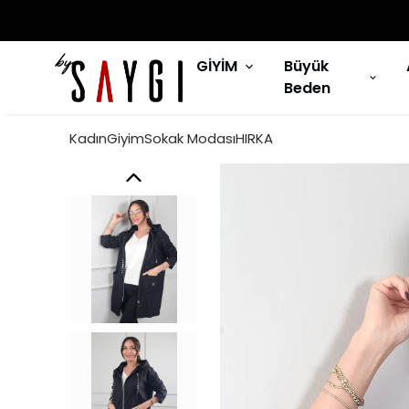
GİYİM
Büyük
Beden
KadınGiyimSokak ModasıHIRKA