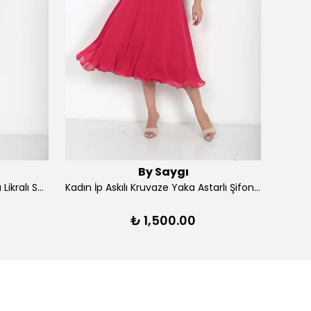
By Saygı
Kadın Ön Arka V Yaka Yırtmaçlı Likralı Scuba Midi Elbise - Lacivert
Kadın İp Askılı Kruvaze Yaka Astarlı Şifon Kloş Midi Elbise - Kırmızı
₺ 1,500.00