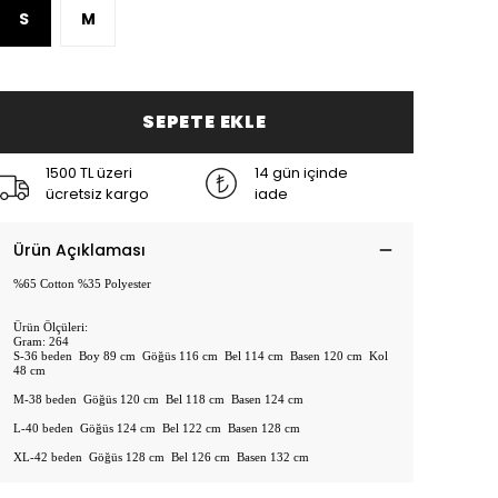
S
M
SEPETE EKLE
1500 TL üzeri
14 gün içinde
ücretsiz kargo
iade
Ürün Açıklaması
%65 Cotton %35 Polyester
Ürün Ölçüleri:
Gram: 264
S-36 beden Boy 89 cm Göğüs 116 cm Bel 114 cm Basen 120 cm Kol
48 cm
M-38 beden Göğüs 120 cm Bel 118 cm Basen 124 cm
L-40 beden Göğüs 124 cm Bel 122 cm Basen 128 cm
XL-42 beden Göğüs 128 cm Bel 126 cm Basen 132 cm