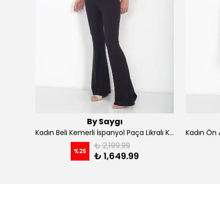
By Saygı
Kadın İp Askılı Kruvaze Yaka Astarlı Şifon Kloş Midi Elbise - koyu indigo
Kadın Beli Kemerli İspanyol Paça Likralı Krep Pantolon - Kahve
₺ 2,199.99
%
25
₺ 1,649.99