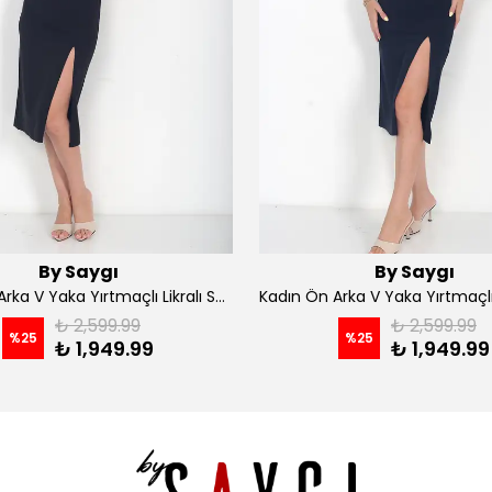
By Saygı
By Saygı
Kadın Ön Arka V Yaka Yırtmaçlı Likralı Scuba Midi Elbise - Siyah
₺ 2,599.99
₺ 2,599.99
%
25
%
25
₺ 1,949.99
₺ 1,949.99