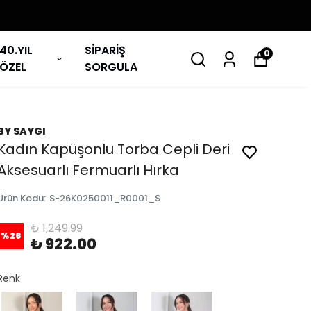
40.YIL
SİPARİŞ
0
ÖZEL
SORGULA
BY SAYGI
Kadın Kapüşonlu Torba Cepli Deri
Aksesuarlı Fermuarlı Hırka
Ürün Kodu
:
S-26K0250011_R0001_S
₺ 1,249.99
%
26
₺ 922.00
Renk