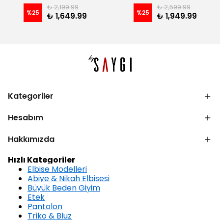
₺ 2,199.99
₺ 2,599.99
%
25
%
25
₺ 1,649.99
₺ 1,949.99
Kategoriler
Hesabım
Hakkımızda
Hızlı Kategoriler
Elbise Modelleri
Abiye & Nikah Elbisesi
Büyük Beden Giyim
Etek
Pantolon
Triko & Bluz