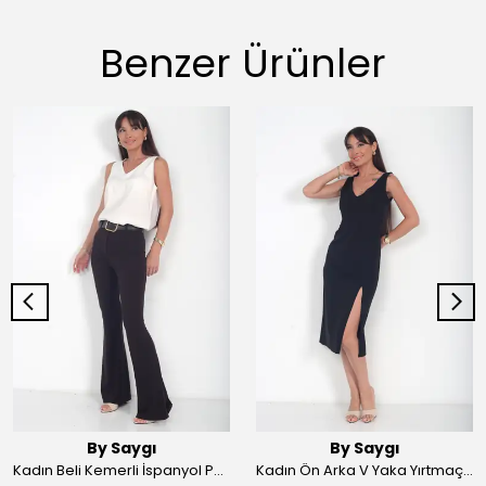
Benzer Ürünler
By Saygı
By Saygı
Kadın Beli Kemerli İspanyol Paça Likralı Krep Pantolon - Kahve
Kadın Ön Arka V Yaka Yırtmaçlı Likralı Scuba Midi Elbise - Siyah