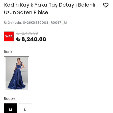
Kadın Kayık Yaka Taş Detaylı Balenli
Uzun Saten Elbise
Ürün Kodu
:
S-26K0490003_R0097_M
₺ 16,479.99
%
50
₺ 8,240.00
Renk
Beden
M
L