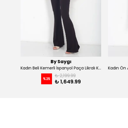
By Saygı
Kadın İp Askılı Kruvaze Yaka Astarlı Şifon Kloş Midi Elbise - koyu indigo
Kadın Beli Kemerli İspanyol Paça Likralı Krep Pantolon - Kahve
₺ 2,199.99
%
25
₺ 1,649.99