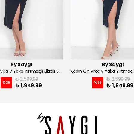
By Saygı
By Saygı
Kadın Ön Arka V Yaka Yırtmaçlı Likralı Scuba Midi Elbise - Siyah
₺ 2,599.99
₺ 2,599.99
%
25
%
25
₺ 1,949.99
₺ 1,949.99