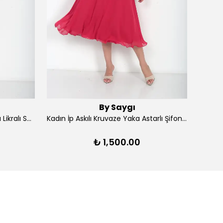
By Saygı
Kadın Ön Arka V Yaka Yırtmaçlı Likralı Scuba Midi Elbise - Lacivert
Kadın İp Askılı Kruvaze Yaka Astarlı Şifon Kloş Midi Elbise - Kırmızı
₺ 1,500.00