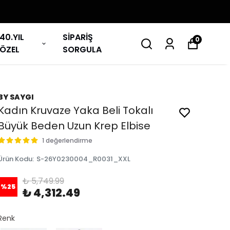
40.YIL
SİPARİŞ
0
ÖZEL
SORGULA
BY SAYGI
Kadın Kruvaze Yaka Beli Tokalı
Büyük Beden Uzun Krep Elbise
1 değerlendirme
Ürün Kodu
:
S-26Y0230004_R0031_XXL
₺ 5,749.99
%
25
₺ 4,312.49
Renk