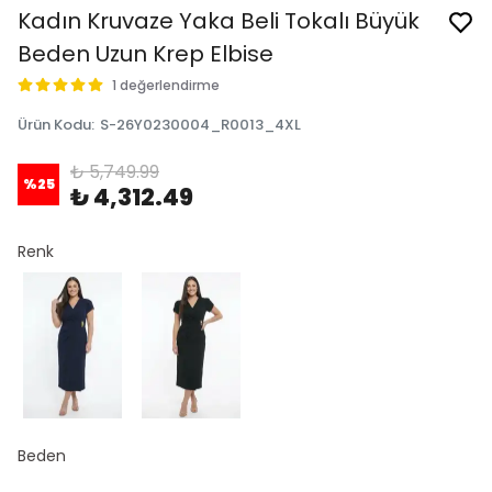
Kadın Kruvaze Yaka Beli Tokalı Büyük
Beden Uzun Krep Elbise
1 değerlendirme
Ürün Kodu
:
S-26Y0230004_R0013_4XL
₺ 5,749.99
%
25
₺ 4,312.49
Renk
Beden