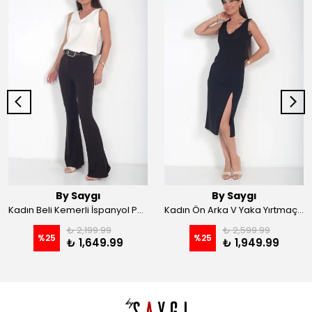
By Saygı
By Saygı
Kadın Beli Kemerli İspanyol Paça Likralı Krep Pantolon - Kahve
Kadın Ön Arka V Yaka Yırtmaçlı Likralı Scuba Midi Elbise - Siyah
₺ 2,199.99
₺ 2,599.99
%
25
%
25
₺ 1,649.99
₺ 1,949.99