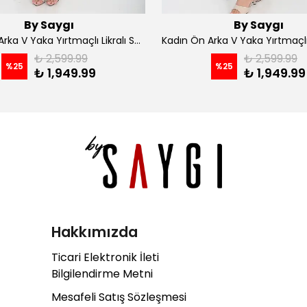
By Saygı
By Saygı
Kadın Ön Arka V Yaka Yırtmaçlı Likralı Scuba Midi Elbise - Siyah
₺ 2,599.99
₺ 2,599.99
%
25
%
25
₺ 1,949.99
₺ 1,949.99
Hakkımızda
Ticari Elektronik İleti
Bilgilendirme Metni
Mesafeli Satış Sözleşmesi