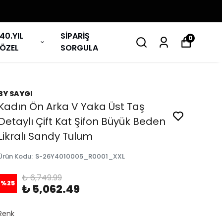
40.YIL
SİPARİŞ
0
ÖZEL
SORGULA
BY SAYGI
Kadın Ön Arka V Yaka Üst Taş
Detaylı Çift Kat Şifon Büyük Beden
Likralı Sandy Tulum
Ürün Kodu
:
S-26Y4010005_R0001_XXL
₺ 6,749.99
%
25
₺ 5,062.49
Renk