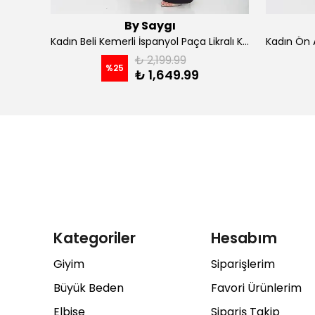
By Saygı
Kadın İp Askılı Kruvaze Yaka Astarlı Şifon Kloş Midi Elbise - koyu indigo
Kadın Beli Kemerli İspanyol Paça Likralı Krep Pantolon - Kahve
₺ 2,199.99
%
25
₺ 1,649.99
Kategoriler
Hesabım
Giyim
Siparişlerim
Büyük Beden
Favori Ürünlerim
Elbise
Sipariş Takip