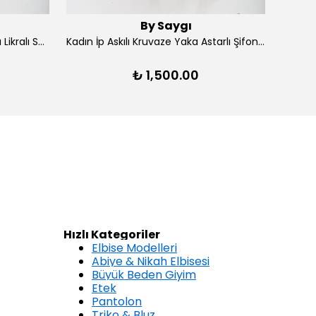
By Saygı
Kadın Ön Arka V Yaka Yırtmaçlı Likralı Scuba Midi Elbise - Lacivert
Kadın İp Askılı Kruvaze Yaka Astarlı Şifon Kloş Midi Elbise - Kırmızı
₺ 1,500.00
Hızlı Kategoriler
Elbise Modelleri
Abiye & Nikah Elbisesi
Büyük Beden Giyim
Etek
Pantolon
Triko & Bluz