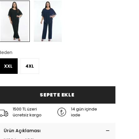
Beden
XXL
4XL
SEPETE EKLE
1500 TL üzeri
14 gün içinde
ücretsiz kargo
iade
Ürün Açıklaması