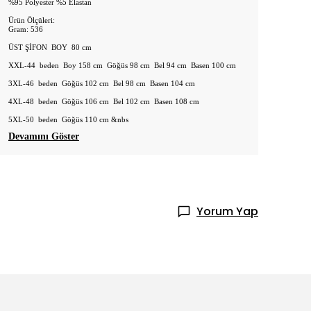
%95 Polyester %5 Elastan
Ürün Ölçüleri:
Gram: 536
ÜST ŞİFON BOY 80 cm
XXL-44 beden Boy 158 cm Göğüs 98 cm Bel 94 cm Basen 100 cm
3XL-46 beden Göğüs 102 cm Bel 98 cm Basen 104 cm
4XL-48 beden Göğüs 106 cm Bel 102 cm Basen 108 cm
5XL-50 beden Göğüs 110 cm &nbs
Devamını Göster
Yorum Yap