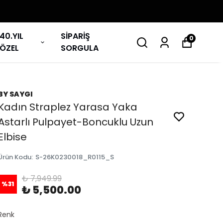
40.YIL
SİPARİŞ
0
ÖZEL
SORGULA
BY SAYGI
Kadın Straplez Yarasa Yaka
Astarlı Pulpayet-Boncuklu Uzun
Elbise
Ürün Kodu
:
S-26K0230018_R0115_S
₺ 7,949.99
%
31
₺ 5,500.00
Renk