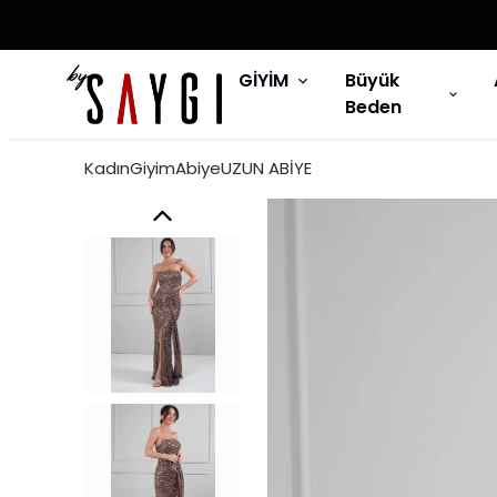
GİYİM
Büyük
Beden
KadınGiyimAbiyeUZUN ABİYE