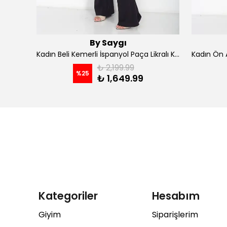
By Saygı
Kadın İp Askılı Kruvaze Yaka Astarlı Şifon Kloş Midi Elbise - koyu indigo
Kadın Beli Kemerli İspanyol Paça Likralı Krep Pantolon - Kahve
₺ 2,199.99
%
25
₺ 1,649.99
Kategoriler
Hesabım
Giyim
Siparişlerim