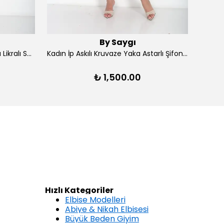
By Saygı
Kadın Ön Arka V Yaka Yırtmaçlı Likralı Scuba Midi Elbise - Lacivert
Kadın İp Askılı Kruvaze Yaka Astarlı Şifon Kloş Midi Elbise - Kırmızı
₺ 1,500.00
Hızlı Kategoriler
Elbise Modelleri
Abiye & Nikah Elbisesi
Büyük Beden Giyim