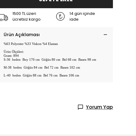
1500 TL üzeri
14 gün içinde
ücretsiz kargo
iade
Ürün Açıklaması
%63 Polyester %33 Viskon %4 Elastan
Ürün Ölçüleri:
Gram: 894
S-36 beden Boy 170 cm Göğüs 80 cm Bel 68 cm Basen 98 cm
M-38 beden Göğüs 84 cm Bel 72 cm Basen 102 cm
L-40 beden Göğüs 88 cm Bel 76 cm Basen 106 cm
Yorum Yap