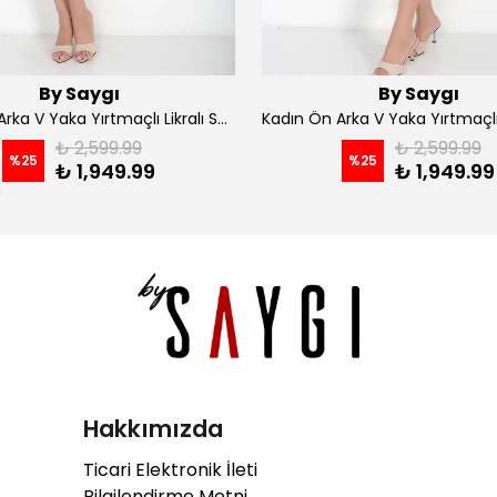
By Saygı
By Saygı
Kadın Ön Arka V Yaka Yırtmaçlı Likralı Scuba Midi Elbise - Siyah
₺ 2,599.99
₺ 2,599.99
%
25
%
25
₺ 1,949.99
₺ 1,949.99
Hakkımızda
Ticari Elektronik İleti
Bilgilendirme Metni