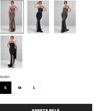
Beden
S
M
L
SEPETE EKLE