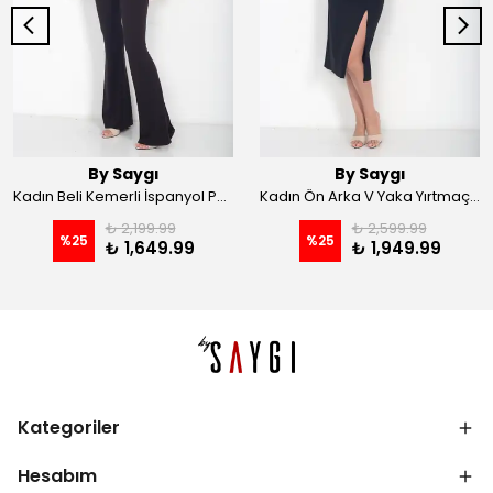
By Saygı
By Saygı
Kadın Beli Kemerli İspanyol Paça Likralı Krep Pantolon - Kahve
Kadın Ön Arka V Yaka Yırtmaçlı Likralı Scuba Midi Elbise - Siyah
₺ 2,199.99
₺ 2,599.99
%
25
%
25
₺ 1,649.99
₺ 1,949.99
Kategoriler
Hesabım