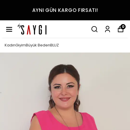
AYNI GÜN KARGO FIRSATI!
0
KadınGiyimBüyük BedenBLUZ