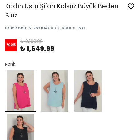
Kadın Üstü Şifon Kolsuz Büyük Beden
Bluz
Ürün Kodu
:
S-25Y1040003_R0009_5XL
₺ 2,199.99
%
25
₺ 1,649.99
Renk