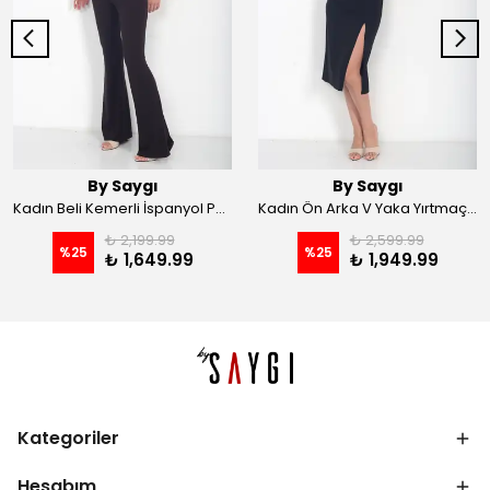
By Saygı
By Saygı
Kadın Beli Kemerli İspanyol Paça Likralı Krep Pantolon - Kahve
Kadın Ön Arka V Yaka Yırtmaçlı Likralı Scuba Midi Elbise - Siyah
₺ 2,199.99
₺ 2,599.99
%
25
%
25
₺ 1,649.99
₺ 1,949.99
Kategoriler
Hesabım