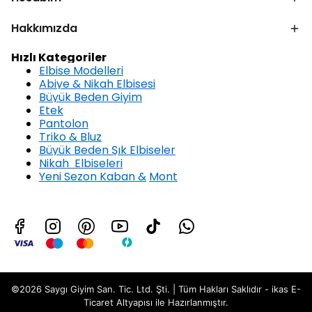
Hakkımızda
Hızlı Kategoriler
Elbise Modelleri
Abiye & Nikah Elbisesi
Büyük Beden Giyim
Etek
Pantolon
Triko & Bluz
Büyük Beden Şık Elbiseler
Nikah Elbiseleri
Yeni Sezon Kaban &
Mont
©2026 Saygı Giyim San. Tic. Ltd. Şti. | Tüm Hakları Saklıdır - ikas E-
Ticaret
Altyapısı ile Hazırlanmıştır.