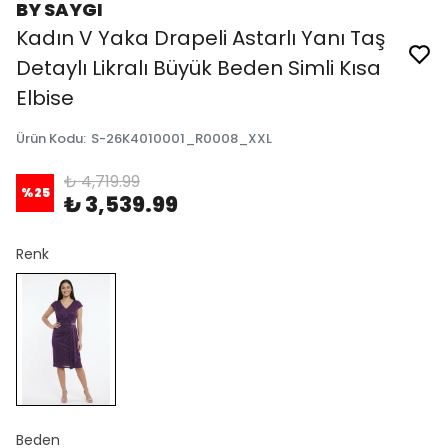
BY SAYGI
Kadın V Yaka Drapeli Astarlı Yanı Taş
Detaylı Likralı Büyük Beden Simli Kısa
Elbise
Ürün Kodu
:
S-26K4010001_R0008_XXL
₺ 4,719.99
%
25
₺ 3,539.99
Renk
Beden