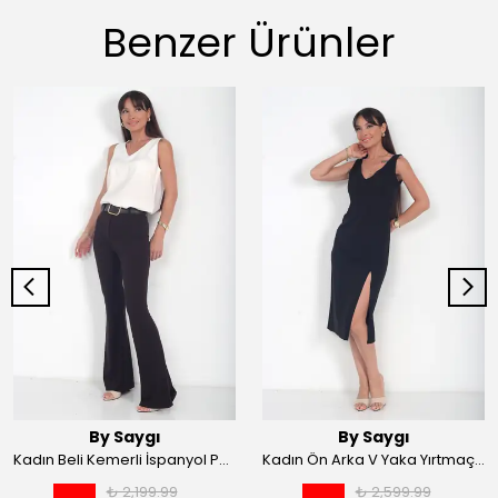
Benzer Ürünler
By Saygı
By Saygı
Kadın Beli Kemerli İspanyol Paça Likralı Krep Pantolon - Kahve
Kadın Ön Arka V Yaka Yırtmaçlı Likralı Scuba Midi Elbise - Siyah
₺ 2,199.99
₺ 2,599.99