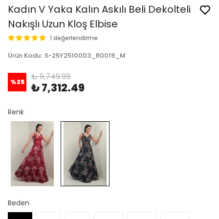
Kadın V Yaka Kalın Askılı Beli Dekolteli
Nakışlı Uzun Kloş Elbise
1 değerlendirme
Ürün Kodu
:
S-25Y2510003_R0019_M
₺ 9,749.99
%
25
₺ 7,312.49
Renk
Beden