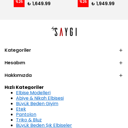
%
25
%
25
₺ 1,649.99
₺ 1,949.99
Kategoriler
Hesabım
Hakkımızda
Hızlı Kategoriler
Elbise Modelleri
Abiye & Nikah Elbisesi
Büyük Beden Giyim
Etek
Pantolon
Triko & Bluz
Büyük Beden Şık Elbiseler