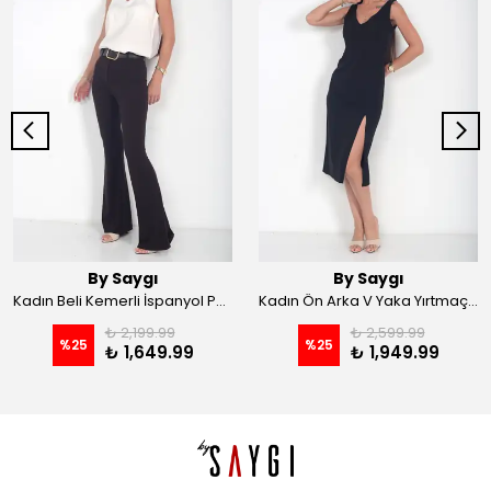
By Saygı
By Saygı
Kadın Beli Kemerli İspanyol Paça Likralı Krep Pantolon - Kahve
Kadın Ön Arka V Yaka Yırtmaçlı Likralı Scuba Midi Elbise - Siyah
₺ 2,199.99
₺ 2,599.99
%
25
%
25
₺ 1,649.99
₺ 1,949.99