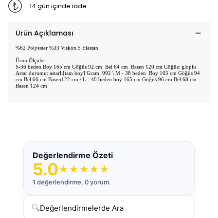
14 gün içinde iade
Ürün Açıklaması
%62 Polyester %33 Viskon 5 Elastan
Ürün Ölçüleri:
S-36 beden Boy 165 cm Göğüs 92 cm Bel 64 cm Basen 120 cm Göğüs: gloplu
Astar durumu: astarlı[tam boy] Gram: 992 \ M - 38 beden Boy 165 cm Göğüs 94
cm Bel 66 cm Basen122 cm \ L - 40 beden boy 165 cm Göğüs 96 cm Bel 68 cm
Basen 124 cm
Değerlendirme Özeti
5.0
★
★
★
★
★
1 değerlendirme, 0 yorum.
🔍