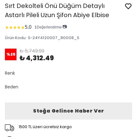
Sırt Dekolteli Önü Düğüm Detaylı
Astarlı Pileli Uzun Şifon Abiye Elbise
📷
5.0
★
★
★
★
★
1
Değerlendirme
Ürün Kodu
:
S-24Y4120007_R0008_S
₺ 5,749.99
%
25
₺ 4,312.49
Renk
Beden
Stoğa Gelince Haber Ver
1500 TL üzeri ücretsiz kargo