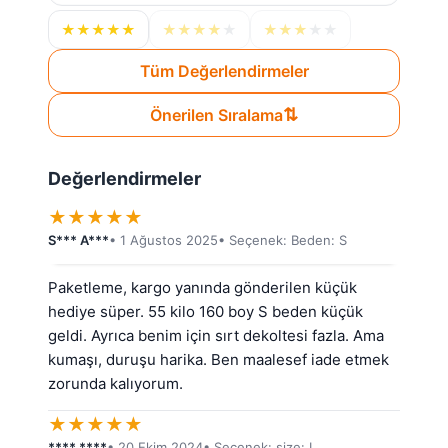
★
★
★
★
★
★
★
★
★
★
★
★
★
★
★
Tüm Değerlendirmeler
⇅
Önerilen Sıralama
Değerlendirmeler
★
★
★
★
★
S*** A***
• 1 Ağustos 2025
• Seçenek: Beden: S
Paketleme, kargo yanında gönderilen küçük 
hediye süper. 55 kilo 160 boy S beden küçük 
geldi. Ayrıca benim için sırt dekoltesi fazla. Ama 
kumaşı, duruşu harika. Ben maalesef iade etmek 
zorunda kalıyorum.
★
★
★
★
★
**** ****
• 20 Ekim 2024
• Seçenek: size: L