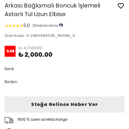
Arkası Bağlamalı Boncuk İşlemeli
Astarlı Tül Uzun Elbise
📷
5.0
★
★
★
★
★
2
Değerlendirme
Ürün Kodu
:
S-23K0490036_R0098_S
₺ 4,749.99
%
58
₺ 2,000.00
Renk
Beden
Stoğa Gelince Haber Ver
1500 TL üzeri ücretsiz kargo