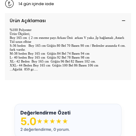
14 gün içinde iade
Ürün Açıklaması
%100 Polyester
Ürün Ölçüleri;
Boy 165 cm ( 2 cm esneme payı Arkası Önü arkası V yaka ,İp bağlamalı ,Astarlı
Tül uzun elbise
S-36 beden Boy 165 cm Göğüs 80 Bel 70 Basen 90 cm / Bedenler arasında 4 cm.
fark vardır.
M-38 beden Boy 165 cm Göğüs 84 Bel 74 Basen 94 cm
L- 40 beden Boy 165 cm Göğüs 92 Bel 78 Basen 98 cm
XL- 42 Beden Boy 165 cm Göğüs 96 Bel 82 Basen 102 cm.
XXL- 44 Beden Boy 165 cm Göğüs 100 Bel 86 Basen 106 cm
...Ağırlık 859 gr.....
Değerlendirme Özeti
5.0
★
★
★
★
★
2 değerlendirme, 0 yorum.