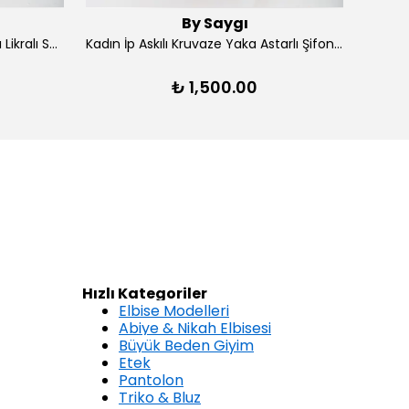
By Saygı
Kadın Ön Arka V Yaka Yırtmaçlı Likralı Scuba Midi Elbise - Lacivert
Kadın İp Askılı Kruvaze Yaka Astarlı Şifon Kloş Midi Elbise - Kırmızı
₺ 1,500.00
Hızlı Kategoriler
Elbise Modelleri
Abiye & Nikah Elbisesi
Büyük Beden Giyim
Etek
Pantolon
Triko & Bluz