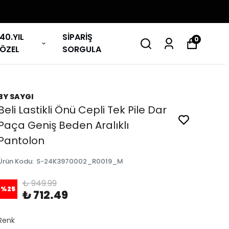
40.YIL
SİPARİŞ
0
ÖZEL
SORGULA
BY SAYGI
Beli Lastikli Önü Cepli Tek Pile Dar
Paça Geniş Beden Aralıklı
Pantolon
Ürün Kodu
:
S-24K3970002_R0019_M
₺ 949.99
%
25
₺ 712.49
Renk