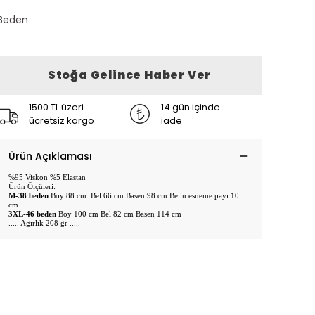
Beden
Stoğa Gelince Haber Ver
1500 TL üzeri
14 gün içinde
ücretsiz kargo
iade
Ürün Açıklaması
%95 Viskon %5 Elastan
Ürün Ölçüleri:
M-38 beden
Boy 88 cm .Bel 66 cm Basen 98 cm Belin esneme payı 10
cm
3XL-46 beden
Boy 100 cm Bel 82 cm Basen 114 cm
..... Agırlık 208 gr .....