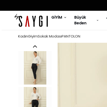
GİYİM
Büyük
Beden
KadınGiyimSokak ModasıPANTOLON