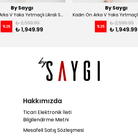
By Saygı
By Saygı
Kadın Ön Arka V Yaka Yırtmaçlı Likralı Scuba Midi Elbise - Siyah
₺ 2,599.99
₺ 2,599.99
%
25
%
25
₺ 1,949.99
₺ 1,949.99
Hakkımızda
Ticari Elektronik İleti
Bilgilendirme Metni
Mesafeli Satış Sözleşmesi