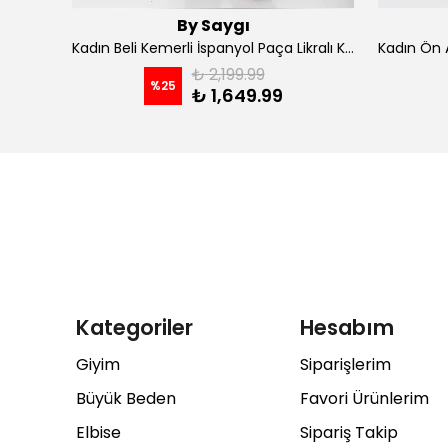
By Saygı
Kadın İp Askılı Kruvaze Yaka Astarlı Şifon Kloş Midi Elbise - koyu indigo
Kadın Beli Kemerli İspanyol Paça Likralı Krep Pantolon - Kahve
₺ 2,199.99
%
25
₺ 1,649.99
Kategoriler
Hesabım
Giyim
Siparişlerim
Büyük Beden
Favori Ürünlerim
Elbise
Sipariş Takip