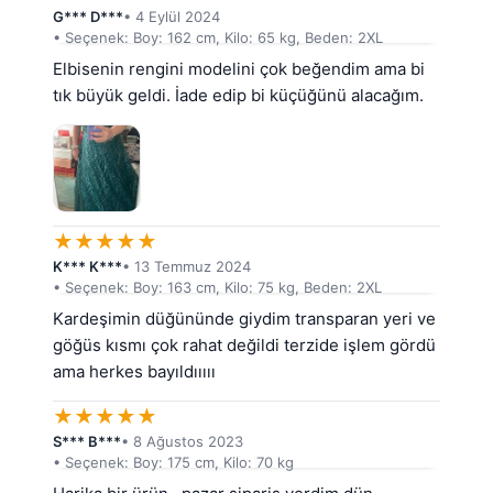
G*** D***
• 4 Eylül 2024
• Seçenek: Boy: 162 cm, Kilo: 65 kg, Beden: 2XL
Elbisenin rengini modelini çok beğendim ama bi 
tık büyük geldi. İade edip bi küçüğünü alacağım.
★
★
★
★
★
K*** K***
• 13 Temmuz 2024
• Seçenek: Boy: 163 cm, Kilo: 75 kg, Beden: 2XL
Kardeşimin düğününde giydim transparan yeri ve 
göğüs kısmı çok rahat değildi terzide işlem gördü 
ama herkes bayıldııııı
★
★
★
★
★
S*** B***
• 8 Ağustos 2023
• Seçenek: Boy: 175 cm, Kilo: 70 kg