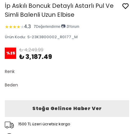
İp Askılı Boncuk Detaylı Astarlı Pul Ve
Simli Balenli Uzun Elbise
📷
4.3
★
★
★
★
★
7
Değerlendirme
•
3
Yorum
Ürün Kodu
:
S-23K3800002_R0177_M
₺ 4,249.99
%
25
₺ 3,187.49
Renk
Beden
Stoğa Gelince Haber Ver
1500 TL üzeri ücretsiz kargo