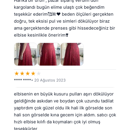
Harika bir ürün , pazar sipariş verdim dün 
kargolandı bugün elime ulaştı çok beğendim 
teşekkür ederim🥰🌺❤️ beden ölçüleri gerçekten 
doğru, tek eksisi pul ve simleri dökülüyor biraz 
ama gerçektende prenses gibi hissedeceğiniz bir 
elbise kesinlikle öneririm❣️
★
★
★
★
★
**** ****
• 20 Ağustos 2023
elbisenin en büyük kusuru pulları aşırı dökülüyor 
geldiğinde askıdan ve boydan çok uzundu tadilat 
yaptırdım çok güzel oldu ilk hali ilk görselde son 
hali son görselde kına gecem için aldım. satıcı çok 
hızlı elbise kılıfı da koymaları çok iyi olmuş 
teşekkürler