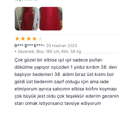
★
★
★
★
★
D*** Ş*** E***
• 20 Haziran 2023
• Seçenek: Boy: 165 cm, Kilo: 58 kg
Çok güzel bir elbise ışıl ışıl sadece pulları 
dökülme yapıyor oyüzden 1 yıldız kırdım 38  den 
başlıyor bedenleri 38  aldım biraz üst kısmı bol 
geldi üst bedenim zayıf oldugu için ama iade 
etmiyorum ayrıca satıcının elbise kılıfını koyması 
çok büyük jest oldu çok teşekkür ederim gecenin 
starı olmak istiyorsanız tavsiye ediyorum