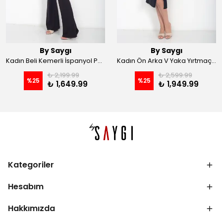
By Saygı
By Saygı
Kadın Beli Kemerli İspanyol Paça Likralı Krep Pantolon - Kahve
Kadın Ön Arka V Yaka Yırtmaçlı Likralı Scuba Midi Elbise - Siyah
₺ 2,199.99
₺ 2,599.99
%
25
%
25
₺ 1,649.99
₺ 1,949.99
Kategoriler
Hesabım
Hakkımızda