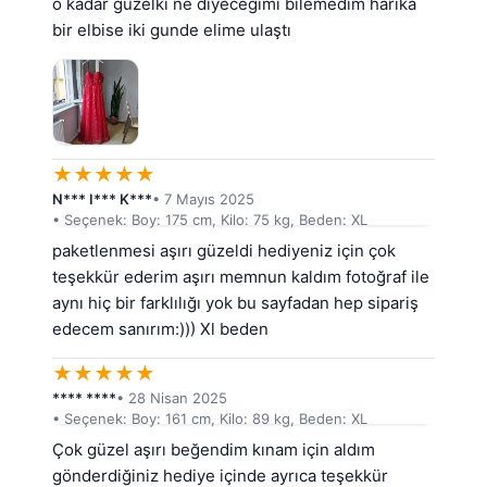
o kadar guzelki ne diyecegimi bilemedim harika 
bir elbise iki gunde elime ulaştı
★
★
★
★
★
N*** I*** K***
• 7 Mayıs 2025
• Seçenek: Boy: 175 cm, Kilo: 75 kg, Beden: XL
paketlenmesi aşırı güzeldi hediyeniz için çok 
teşekkür ederim aşırı memnun kaldım fotoğraf ile 
aynı hiç bir farklılığı yok bu sayfadan hep sipariş 
edecem sanırım:))) Xl beden
★
★
★
★
★
**** ****
• 28 Nisan 2025
• Seçenek: Boy: 161 cm, Kilo: 89 kg, Beden: XL
Çok güzel aşırı beğendim kınam için aldım 
gönderdiğiniz hediye içinde ayrıca teşekkür 