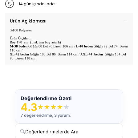
14 gün içinde iade
Ürün Açıklaması
%100 Polyester
Ürün Ölçüleri;
Boy 170 cm (Etek tam boy astarlı)
M-38 beden
Göğüs 88 Bel 70 Basen 106 cm /
L-40 beden
Göğüs 92 Bel 74 Basen
110 cm /
XL-42 beden
Göğüs 100 Bel 86 Basen 114 cm /
XXL-44 beden
Göğüs 104 Bel
90 Basen 118 cm
Değerlendirme Özeti
4.3
★
★
★
★
★
7 değerlendirme, 3 yorum.
🔍