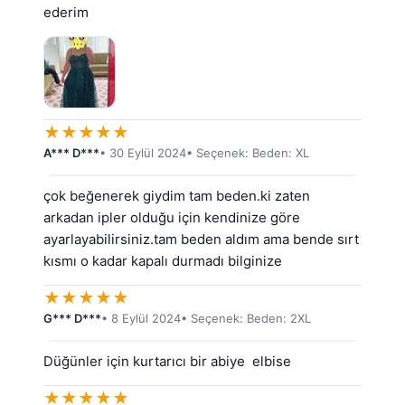
ederim
★
★
★
★
★
A*** D***
• 30 Eylül 2024
• Seçenek: Beden: XL
çok beğenerek giydim tam beden.ki zaten 
arkadan ipler olduğu için kendinize göre 
ayarlayabilirsiniz.tam beden aldım ama bende sırt 
kısmı o kadar kapalı durmadı bilginize
★
★
★
★
★
G*** D***
• 8 Eylül 2024
• Seçenek: Beden: 2XL
Düğünler için kurtarıcı bir abiye  elbise
★
★
★
★
★