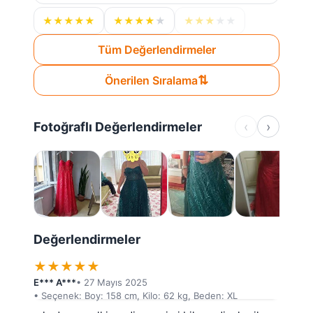
★
★
★
★
★
★
★
★
★
★
★
★
★
★
★
Tüm Değerlendirmeler
⇅
Önerilen Sıralama
Fotoğraflı Değerlendirmeler
‹
›
Değerlendirmeler
★
★
★
★
★
E*** A***
• 27 Mayıs 2025
• Seçenek: Boy: 158 cm, Kilo: 62 kg, Beden: XL