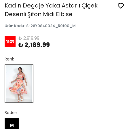
Kadın Degaje Yaka Astarlı Çiçek
Desenli Şifon Midi Elbise
Ürün Kodu
:
S-26Y0840024_R0100_M
₺ 2,919.99
%
25
₺ 2,189.99
Renk
Beden
M