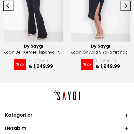
By Saygı
By Saygı
Kadın Beli Kemerli İspanyol Paça Likralı Krep Pantolon - Kahve
Kadın Ön Arka V Yaka Yırtmaçlı Likralı Scuba Midi Elbise - Siyah
₺ 2,199.99
₺ 2,599.99
%
25
%
25
₺ 1,649.99
₺ 1,949.99
Kategoriler
Hesabım