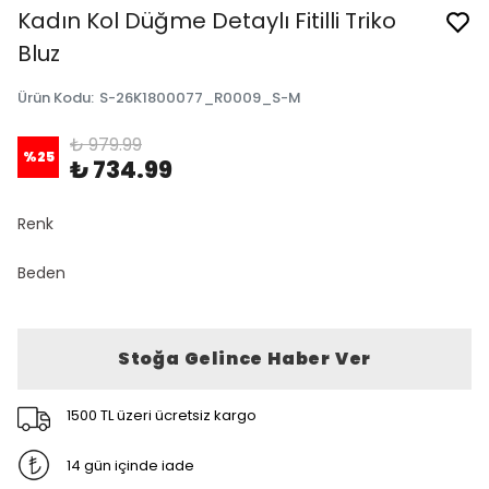
Kadın Kol Düğme Detaylı Fitilli Triko
Bluz
Ürün Kodu
:
S-26K1800077_R0009_S-M
₺ 979.99
%
25
₺ 734.99
Renk
Beden
Stoğa Gelince Haber Ver
1500 TL üzeri ücretsiz kargo
14 gün içinde iade