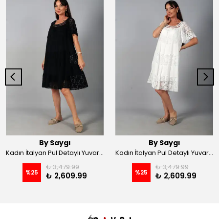
By Saygı
By Saygı
Kadın İtalyan Pul Detaylı Yuvarlak Yakalı Astarlı Dantelli Midi Elbise - Siyah
Kadın İtalyan Pul Detaylı Yuvarlak Yakalı Astarlı Dantelli Midi Elbise - Beyaz
₺ 3,479.99
₺ 3,479.99
%
25
%
25
₺ 2,609.99
₺ 2,609.99