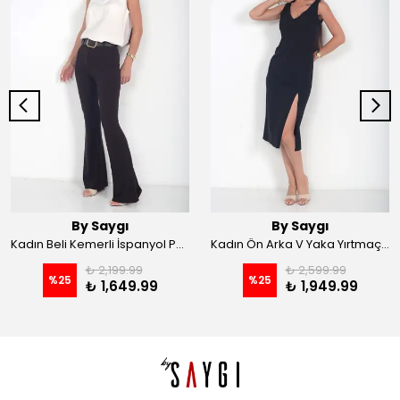
By Saygı
By Saygı
Kadın Beli Kemerli İspanyol Paça Likralı Krep Pantolon - Kahve
Kadın Ön Arka V Yaka Yırtmaçlı Likralı Scuba Midi Elbise - Siyah
₺ 2,199.99
₺ 2,599.99
%
25
%
25
₺ 1,649.99
₺ 1,949.99