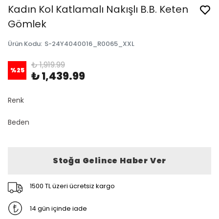
Kadın Kol Katlamalı Nakışlı B.B. Keten
Gömlek
Ürün Kodu
:
S-24Y4040016_R0065_XXL
₺ 1,919.99
%
25
₺ 1,439.99
Renk
Beden
Stoğa Gelince Haber Ver
1500 TL üzeri ücretsiz kargo
14 gün içinde iade