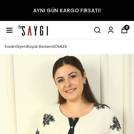
AYNI GÜN KARGO FIRSATI!
0
KadınGiyimBüyük BedenGÖMLEK