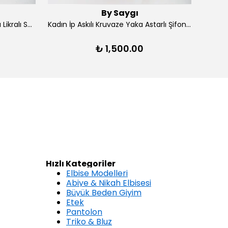
By Saygı
Kadın Ön Arka V Yaka Yırtmaçlı Likralı Scuba Midi Elbise - Lacivert
Kadın İp Askılı Kruvaze Yaka Astarlı Şifon Kloş Midi Elbise - Kırmızı
₺ 1,500.00
Hızlı Kategoriler
Elbise Modelleri
Abiye & Nikah Elbisesi
Büyük Beden Giyim
Etek
Pantolon
Triko & Bluz