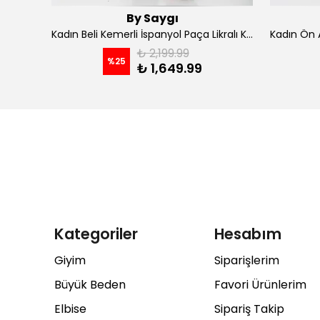
By Saygı
Kadın İp Askılı Kruvaze Yaka Astarlı Şifon Kloş Midi Elbise - koyu indigo
Kadın Beli Kemerli İspanyol Paça Likralı Krep Pantolon - Kahve
₺ 2,199.99
%
25
₺ 1,649.99
Kategoriler
Hesabım
Giyim
Siparişlerim
Büyük Beden
Favori Ürünlerim
Elbise
Sipariş Takip