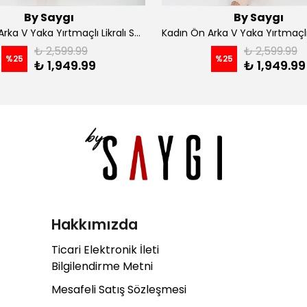
By Saygı
By Saygı
Kadın Ön Arka V Yaka Yırtmaçlı Likralı Scuba Midi Elbise - Siyah
₺ 2,599.99
₺ 2,599.99
%
25
%
25
₺ 1,949.99
₺ 1,949.99
Hakkımızda
Ticari Elektronik İleti
Bilgilendirme Metni
Mesafeli Satış Sözleşmesi