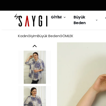
GİYİM
Büyük
Beden
KadınGiyimBüyük BedenGÖMLEK