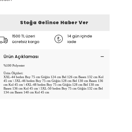
Stoğa Gelince Haber Ver
1500 TL üzeri
14 gün içinde
ücretsiz kargo
iade
Ürün Açıklaması
%100 Polyester
Ürün Ölçüleri:
XXL-44 beden Boy 75 cm Göğüs 124 cm Bel 126 cm Basen 132 cm Kol
45 cm \ 3XL-46 beden Boy 75 cm Göğüs 128 cm Bel 130 cm Basen 136
cm Kol 45 cm \ 4XL-48 beden Boy 75 cm Göğüs 128 cm Bel 130 cm
Basen 136 cm Kol 45 cm \ 5XL-50 beden Boy 75 cm Göğüs 132 cm Bel
134 cm Basen 140 cm Kol 45 cm