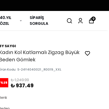
40.YIL
SİPARİŞ
0
ÖZEL
SORGULA
BY SAYGI
Kadın Kol Katlamalı Zigzag Büyük
Beden Gömlek
Ürün Kodu
:
S-24Y4040021_R0019_XXL
₺ 1,249.99
%
25
₺ 937.49
Renk
Beden