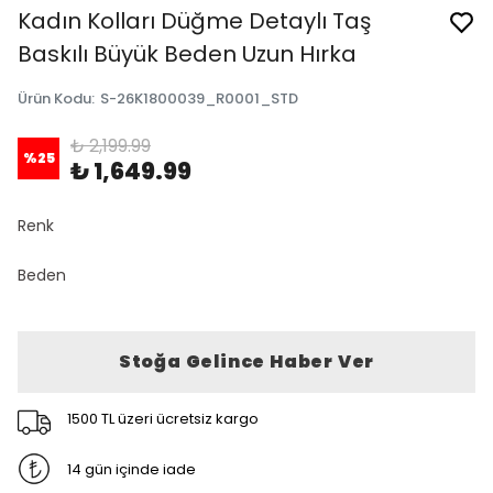
Kadın Kolları Düğme Detaylı Taş
Baskılı Büyük Beden Uzun Hırka
Ürün Kodu
:
S-26K1800039_R0001_STD
₺ 2,199.99
%
25
₺ 1,649.99
Renk
Beden
Stoğa Gelince Haber Ver
1500 TL üzeri ücretsiz kargo
14 gün içinde iade