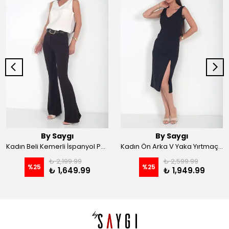
By Saygı
By Saygı
Kadın Beli Kemerli İspanyol Paça Likralı Krep Pantolon - Kahve
Kadın Ön Arka V Yaka Yırtmaçlı Likralı Scuba Midi Elbise - Siyah
₺ 2,199.99
₺ 2,599.99
%
25
%
25
₺ 1,649.99
₺ 1,949.99