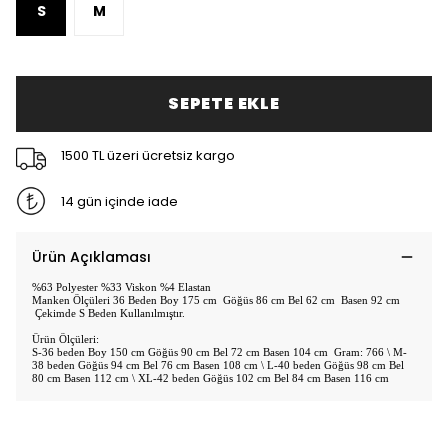
S
M
SEPETE EKLE
1500 TL üzeri ücretsiz kargo
14 gün içinde iade
Ürün Açıklaması
%63 Polyester %33 Viskon %4 Elastan
Manken Ölçüleri 36 Beden Boy 175 cm Göğüs 86 cm Bel 62 cm Basen 92 cm
Çekimde S Beden Kullanılmıştır.
Ürün Ölçüleri:
S-36 beden Boy 150 cm Göğüs 90 cm Bel 72 cm Basen 104 cm Gram: 766 \ M-
38 beden Göğüs 94 cm Bel 76 cm Basen 108 cm \ L-40 beden Göğüs 98 cm Bel
80 cm Basen 112 cm \ XL-42 beden Göğüs 102 cm Bel 84 cm Basen 116 cm