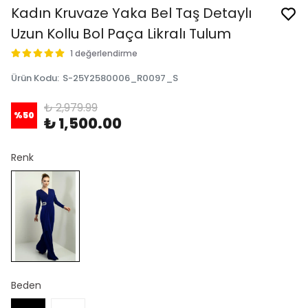
Kadın Kruvaze Yaka Bel Taş Detaylı
Uzun Kollu Bol Paça Likralı Tulum
1 değerlendirme
Ürün Kodu
:
S-25Y2580006_R0097_S
₺ 2,979.99
%
50
₺ 1,500.00
Renk
Beden