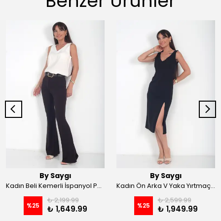
Benzer Ürünler
By Saygı
By Saygı
Kadın Beli Kemerli İspanyol Paça Likralı Krep Pantolon - Kahve
Kadın Ön Arka V Yaka Yırtmaçlı Likralı Scuba Midi Elbise - Siyah
₺ 2,199.99
₺ 2,599.99
%
25
%
25
₺ 1,649.99
₺ 1,949.99