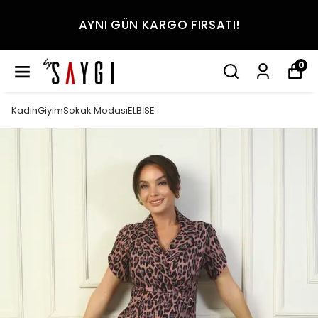
AYNI GÜN KARGO FIRSATI!
0
KadınGiyimSokak ModasıELBİSE