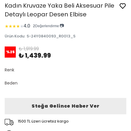
Kadın Kruvaze Yaka Beli Aksesuar Pile
Detaylı Leopar Desen Elbise
📷
4.0
★
★
★
★
★
2
Değerlendirme
Ürün Kodu
:
S-24Y0840093_R0013_S
₺ 1,919.99
%
25
₺ 1,439.99
Renk
Beden
Stoğa Gelince Haber Ver
1500 TL üzeri ücretsiz kargo