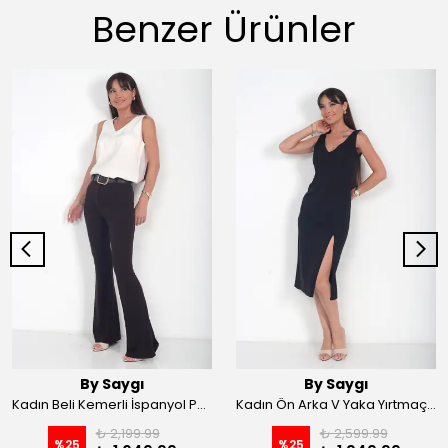
Benzer Ürünler
By Saygı
By Saygı
Kadın Beli Kemerli İspanyol Paça Likralı Krep Pantolon - Kahve
Kadın Ön Arka V Yaka Yırtmaçlı Likralı Scuba Midi Elbise - Siyah
₺ 2,199.99
₺ 2,599.99
%
25
%
25