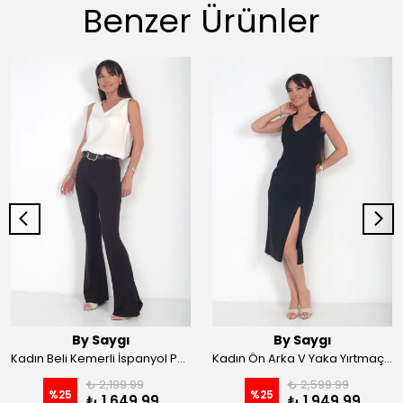
Benzer Ürünler
By Saygı
By Saygı
Kadın Beli Kemerli İspanyol Paça Likralı Krep Pantolon - Kahve
Kadın Ön Arka V Yaka Yırtmaçlı Likralı Scuba Midi Elbise - Siyah
₺ 2,199.99
₺ 2,599.99
%
25
%
25
₺ 1,649.99
₺ 1,949.99