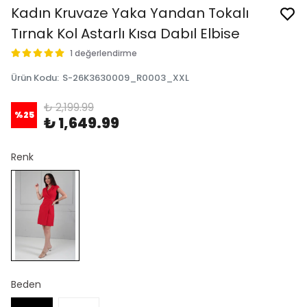
Kadın Kruvaze Yaka Yandan Tokalı
Tırnak Kol Astarlı Kısa Dabıl Elbise
1 değerlendirme
Ürün Kodu
:
S-26K3630009_R0003_XXL
₺ 2,199.99
%
25
₺ 1,649.99
Renk
Beden