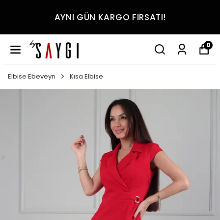
AYNI GÜN KARGO FIRSATI!
0
Elbise Ebeveyn
Kısa Elbise