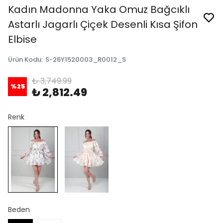
Kadın Madonna Yaka Omuz Bağcıklı
Astarlı Jagarlı Çiçek Desenli Kısa Şifon
Elbise
Ürün Kodu
:
S-26Y1520003_R0012_S
₺ 3,749.99
%
25
₺ 2,812.49
Renk
Beden