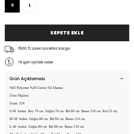
S
L
SEPETE EKLE
1500 TL üzeri ücretsiz kargo
14 gün içinde iade
Ürün Açıklaması
%65 Polyester %30 Cotton %5 Elastan
Ürün Ölçüleri:
Gram: 324
S-36 beden Boy 70 cm Göğüs 76 cm Bel 60 cm Basen 110 cm Kol 55 cm
M-38 beden Göğüs 80 cm Bel 64 cm Basen 114 cm
L-40 beden Göğüs 84 cm Bel 68 cm Basen 118 cm