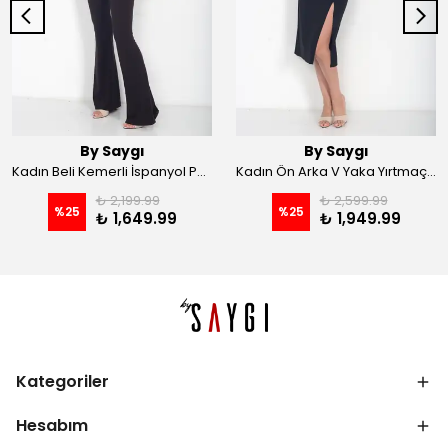
By Saygı
By Saygı
Kadın Beli Kemerli İspanyol Paça Likralı Krep Pantolon - Kahve
Kadın Ön Arka V Yaka Yırtmaçlı Likralı Scuba Midi Elbise - Siyah
₺ 2,199.99
₺ 2,599.99
%
25
%
25
₺ 1,649.99
₺ 1,949.99
Kategoriler
Hesabım