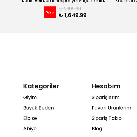
Kadın İp Askılı Kruvaze Yaka Astarlı Şifon Kloş Midi Elbise - koyu indigo
Kadın Beli Kemerli İspanyol Paça Likralı Krep Pantolon - Kahve
₺ 2,199.99
%
25
₺ 1,649.99
Kategoriler
Hesabım
Giyim
Siparişlerim
Büyük Beden
Favori Ürünlerim
Elbise
Sipariş Takip
Abiye
Blog