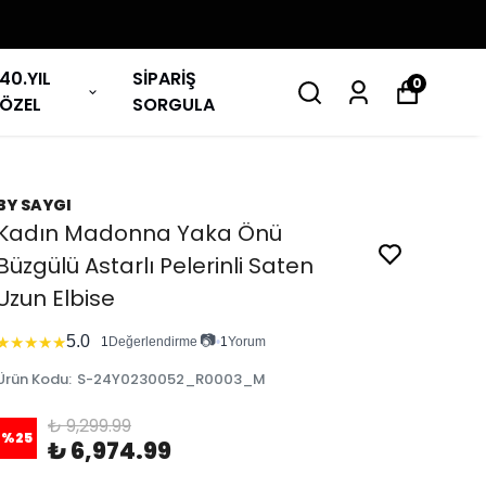
40.YIL
SİPARİŞ
0
ÖZEL
SORGULA
BY SAYGI
Kadın Madonna Yaka Önü
Büzgülü Astarlı Pelerinli Saten
Uzun Elbise
📷
5.0
★
★
★
★
★
1
Değerlendirme
•
1
Yorum
Ürün Kodu
:
S-24Y0230052_R0003_M
₺ 9,299.99
%
25
₺ 6,974.99