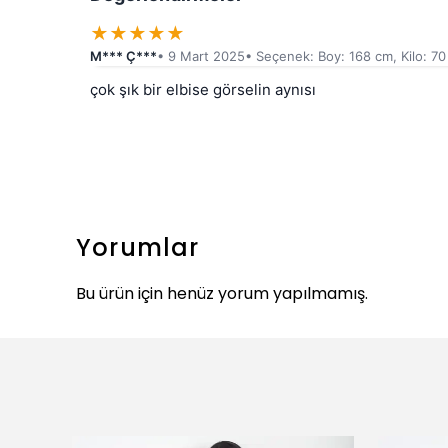
★
★
★
★
★
M*** Ç***
• 9 Mart 2025
• Seçenek: Boy: 168 cm, Kilo: 70
çok şık bir elbise görselin aynısı
Yorumlar
Bu ürün için henüz yorum yapılmamış.