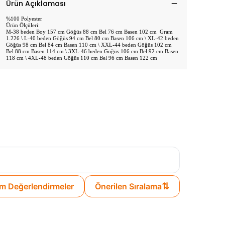
Ürün Açıklaması
%100 Polyester
Ürün Ölçüleri:
M-38 beden Boy 157 cm Göğüs 88 cm Bel 76 cm Basen 102 cm Gram
1.226 \ L-40 beden Göğüs 94 cm Bel 80 cm Basen 106 cm \ XL-42 beden
Göğüs 98 cm Bel 84 cm Basen 110 cm \ XXL-44 beden Göğüs 102 cm
Bel 88 cm Basen 114 cm \ 3XL-46 beden Göğüs 106 cm Bel 92 cm Basen
118 cm \ 4XL-48 beden Göğüs 110 cm Bel 96 cm Basen 122 cm
⇅
m Değerlendirmeler
Önerilen Sıralama