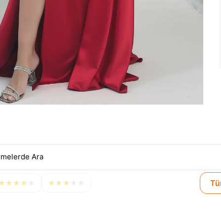
Tü
★
★
★
★
★
★
★
★
★
★