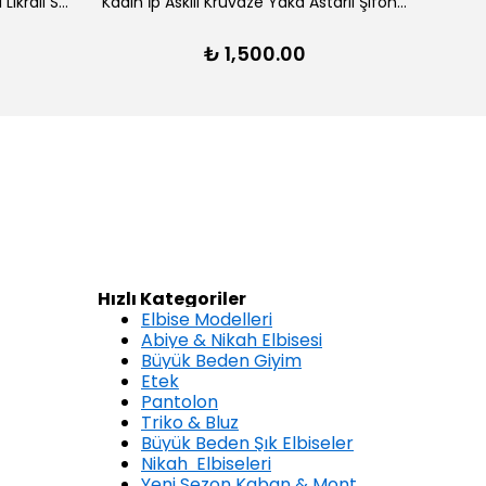
Kadın Ön Arka V Yaka Yırtmaçlı Likralı Scuba Midi Elbise - Lacivert
Kadın İp Askılı Kruvaze Yaka Astarlı Şifon Kloş Midi Elbise - Kırmızı
₺ 1,500.00
Hızlı Kategoriler
Elbise Modelleri
Abiye & Nikah Elbisesi
Büyük Beden Giyim
Etek
Pantolon
Triko & Bluz
Büyük Beden Şık Elbiseler
Nikah Elbiseleri
Yeni Sezon Kaban &
Mont