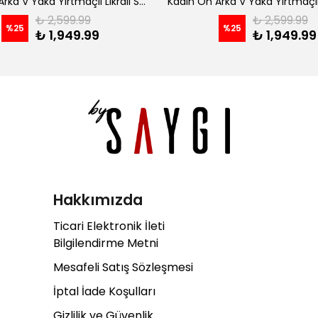
Kadın Ön Arka V Yaka Yırtmaçlı Likralı Scuba Midi Elbise - Siyah
₺ 2,599.99
₺ 2,599.99
%
25
%
25
₺ 1,949.99
₺ 1,949.99
Hakkımızda
Ticari Elektronik İleti
Bilgilendirme Metni
Mesafeli Satış Sözleşmesi
İptal İade Koşulları
Gizlilik ve Güvenlik