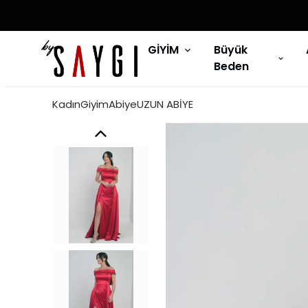
GİYİM
Büyük
Beden
KadınGiyimAbiyeUZUN ABİYE