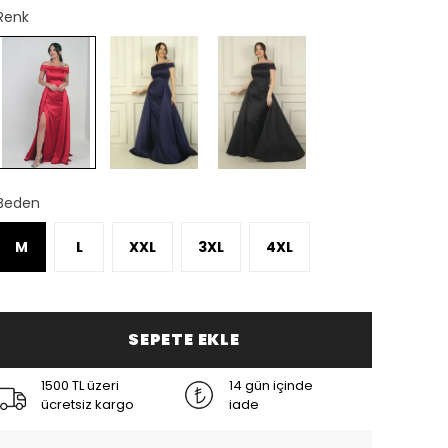
Renk
Beden
M
L
XXL
3XL
4XL
SEPETE EKLE
1500 TL üzeri
14 gün içinde
ücretsiz kargo
iade