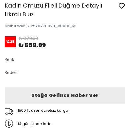
Kadın Omuzu Fileli Düğme Detaylı
Likralı Bluz
Ürün Kodu
:
S-25Y0270028_R0001_M
₺ 879.99
%
25
₺ 659.99
Renk
Beden
Stoğa Gelince Haber Ver
1500 TL üzeri ücretsiz kargo
14 gün içinde iade