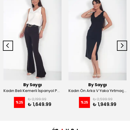
By Saygı
By Saygı
Kadın Beli Kemerli İspanyol Paça Likralı Krep Pantolon - Kahve
Kadın Ön Arka V Yaka Yırtmaçlı Likralı Scuba Midi Elbise - Siyah
₺ 2,199.99
₺ 2,599.99
%
25
%
25
₺ 1,649.99
₺ 1,949.99