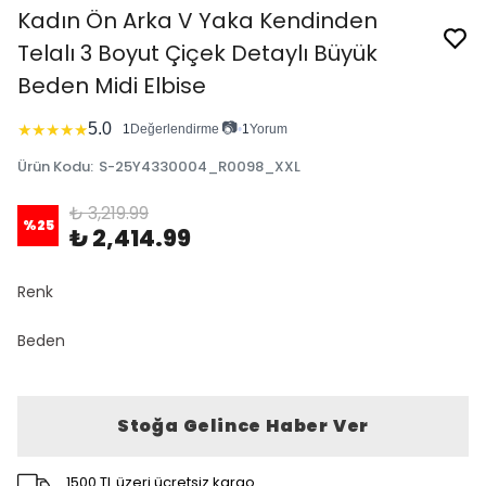
Kadın Ön Arka V Yaka Kendinden
Telalı 3 Boyut Çiçek Detaylı Büyük
Beden Midi Elbise
📷
5.0
★
★
★
★
★
1
Değerlendirme
•
1
Yorum
Ürün Kodu
:
S-25Y4330004_R0098_XXL
₺ 3,219.99
%
25
₺ 2,414.99
Renk
Beden
Stoğa Gelince Haber Ver
1500 TL üzeri ücretsiz kargo