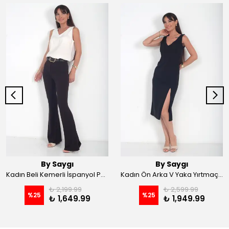
By Saygı
By Saygı
Kadın Beli Kemerli İspanyol Paça Likralı Krep Pantolon - Kahve
Kadın Ön Arka V Yaka Yırtmaçlı Likralı Scuba Midi Elbise - Siyah
₺ 2,199.99
₺ 2,599.99
%
25
%
25
₺ 1,649.99
₺ 1,949.99