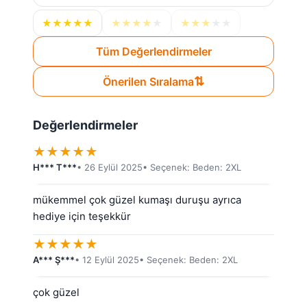
★
★
★
★
★
★
★
★
★
★
★
★
★
★
★
Tüm Değerlendirmeler
⇅
Önerilen Sıralama
Değerlendirmeler
★
★
★
★
★
H*** T***
• 26 Eylül 2025
• Seçenek: Beden: 2XL
mükemmel çok güzel kumaşı duruşu ayrıca 
hediye için teşekkür
★
★
★
★
★
A*** Ş***
• 12 Eylül 2025
• Seçenek: Beden: 2XL
çok güzel