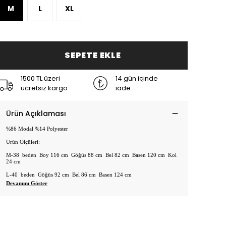
M
L
XL
SEPETE EKLE
1500 TL üzeri
14 gün içinde
ücretsiz kargo
iade
Ürün Açıklaması
%86 Modal %14 Polyester
Ü
r
ü
n
Ö
l
çü
leri:
M-38 beden Boy 116 cm G
ö
ğ
ü
s 88 cm Bel 82 cm Basen 120 cm Kol
24 cm
L-40 beden G
ö
ğ
ü
s 92 cm Bel 86 cm Basen 124 cm
Devamını Göster