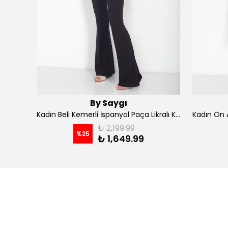
By Saygı
Kadın İp Askılı Kruvaze Yaka Astarlı Şifon Kloş Midi Elbise - koyu indigo
Kadın Beli Kemerli İspanyol Paça Likralı Krep Pantolon - Kahve
₺ 2,199.99
%
25
₺ 1,649.99