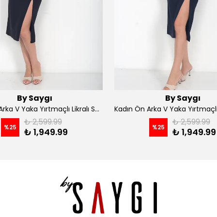
By Saygı
By Saygı
Kadın Ön Arka V Yaka Yırtmaçlı Likralı Scuba Midi Elbise - Siyah
₺ 2,599.99
₺ 2,599.99
%
25
%
25
₺ 1,949.99
₺ 1,949.99