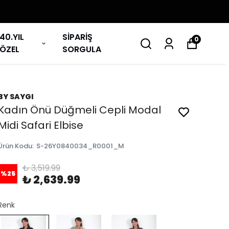
40.YIL
SİPARİŞ
0
ÖZEL
SORGULA
BY SAYGI
Kadın Önü Düğmeli Cepli Modal
Midi Safari Elbise
Ürün Kodu
:
S-26Y0840034_R0001_M
₺ 3,519.99
%
25
₺ 2,639.99
Renk