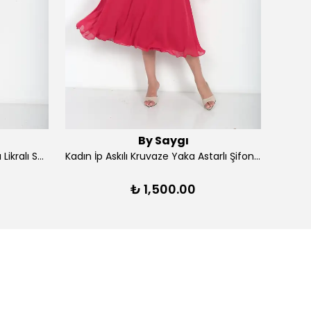
By Saygı
Kadın Ön Arka V Yaka Yırtmaçlı Likralı Scuba Midi Elbise - Lacivert
Kadın İp Askılı Kruvaze Yaka Astarlı Şifon Kloş Midi Elbise - Kırmızı
₺ 1,500.00