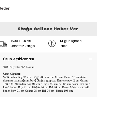
Beden
Stoğa Gelince Haber Ver
1500 TL üzeri
14 gün içinde
ücretsiz kargo
iade
Ürün Açıklaması
%98 Polyester %2 Elastan
Ürün Ölçüleri:
S-36 beden Boy 91 cm Göğüs 88 cm Bel 86 cm Basen 98 cm Astar
durumu: astarsız[mini boy] Göğüs: glopsuz Esmene pay: 2 cm Gram:
188 ı\ M-38 beden Boy 91 cm Göğüs 90 cm Bel 88 cm Basen 100 cm \
L-40 beden Boy 91 cm Göğüs 94 cm Bel 90 cm Basen 104 cm \ XL-42
beden boy 91 cm Göğüs 98 cm Bel 94 cm Basen 108 cm