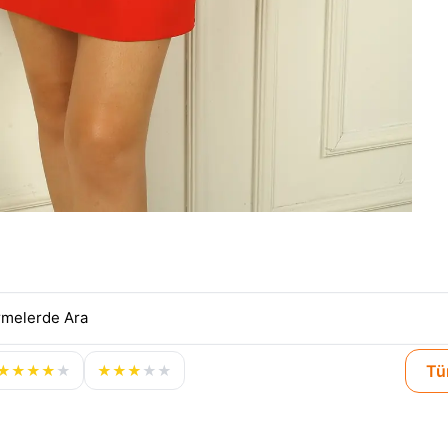
Tü
★
★
★
★
★
★
★
★
★
★