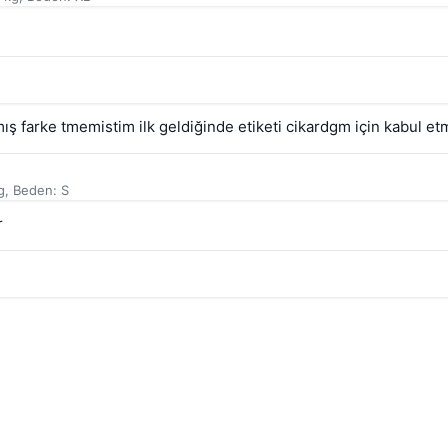
 farke tmemistim ilk geldiğinde etiketi cikardgm için kabul et
g, Beden: S
r