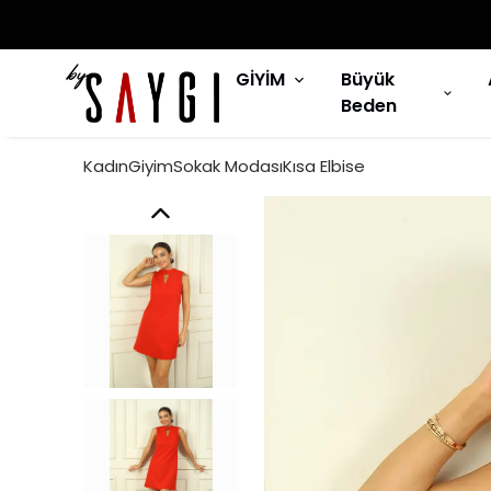
GİYİM
Büyük
Beden
KadınGiyimSokak ModasıKısa Elbise