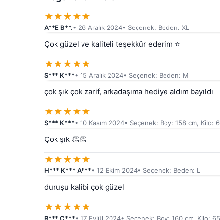
★
★
★
★
★
A**E B**.
• 26 Aralık 2024
• Seçenek: Beden: XL
Çok güzel ve kaliteli teşekkür ederim ⭐️
★
★
★
★
★
S*** K***
• 15 Aralık 2024
• Seçenek: Beden: M
çok şık çok zarif, arkadaşıma hediye aldım bayıldı
★
★
★
★
★
S*** K***
• 10 Kasım 2024
• Seçenek: Boy: 158 cm, Kilo: 6
Çok şık 👏👏
★
★
★
★
★
H*** K*** A***
• 12 Ekim 2024
• Seçenek: Beden: L
duruşu kalibi çok güzel
★
★
★
★
★
R*** Ç***
• 17 Eylül 2024
• Seçenek: Boy: 160 cm, Kilo: 6