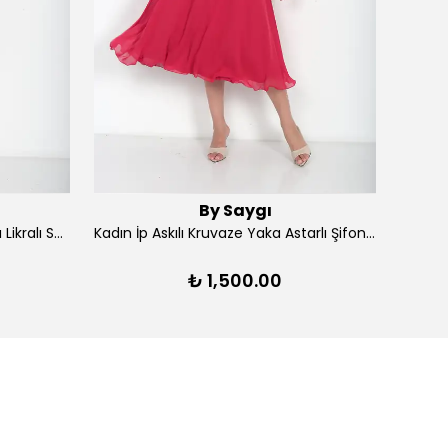
By Saygı
Kadın Ön Arka V Yaka Yırtmaçlı Likralı Scuba Midi Elbise - Lacivert
Kadın İp Askılı Kruvaze Yaka Astarlı Şifon Kloş Midi Elbise - Kırmızı
₺ 1,500.00