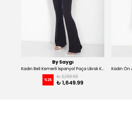
By Saygı
Kadın İp Askılı Kruvaze Yaka Astarlı Şifon Kloş Midi Elbise - koyu indigo
Kadın Beli Kemerli İspanyol Paça Likralı Krep Pantolon - Kahve
₺ 2,199.99
%
25
₺ 1,649.99