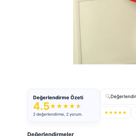
🔍
Değerlendirme Özeti
4.5
★
★
★
★
★
★
★
★
★
★
2 değerlendirme, 2 yorum.
Değerlendirmeler