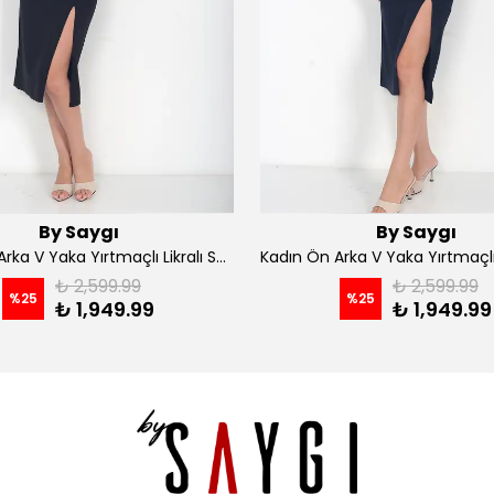
By Saygı
By Saygı
Kadın Ön Arka V Yaka Yırtmaçlı Likralı Scuba Midi Elbise - Siyah
₺ 2,599.99
₺ 2,599.99
%
25
%
25
₺ 1,949.99
₺ 1,949.99