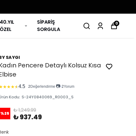
40.YIL
SİPARİŞ
0
ÖZEL
SORGULA
BY SAYGI
Kadın Pencere Detaylı Kolsuz Kısa
Elbise
📷
4.5
★
★
★
★
★
2
Değerlendirme
•
2
Yorum
Ürün Kodu
:
S-24Y0840069_R0003_S
₺ 1,249.99
%
25
₺ 937.49
Renk