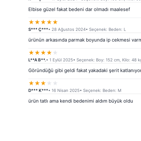
Elbise güzel fakat bedeni dar olmadı maalesef
★
★
★
★
★
S*** Ç***
• 28 Ağustos 2024
• Seçenek: Beden: L
ürünün arkasında parmak boyunda ip cekmesi varmış
★
★
★
★
★
L**A B**.
• 1 Eylül 2025
• Seçenek: Boy: 152 cm, Kilo: 48 k
Göründüğü gibi geldi fakat yakadaki şerit katlanıyo
★
★
★
★
★
D*** K***
• 16 Nisan 2025
• Seçenek: Beden: M
ürün tatlı ama kendi bedenimi aldım büyük oldu