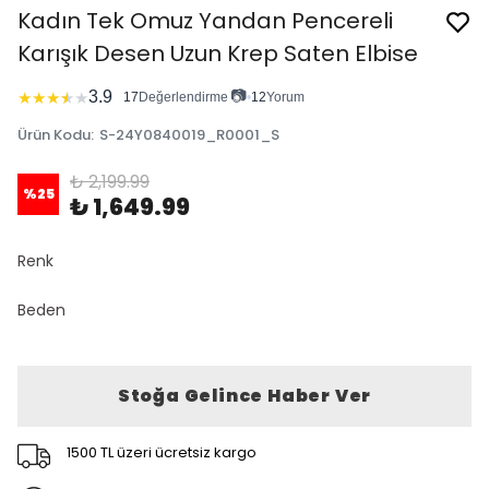
Kadın Tek Omuz Yandan Pencereli
Karışık Desen Uzun Krep Saten Elbise
📷
3.9
★
★
★
★
★
17
Değerlendirme
•
12
Yorum
Ürün Kodu
:
S-24Y0840019_R0001_S
₺ 2,199.99
%
25
₺ 1,649.99
Renk
Beden
Stoğa Gelince Haber Ver
1500 TL üzeri ücretsiz kargo