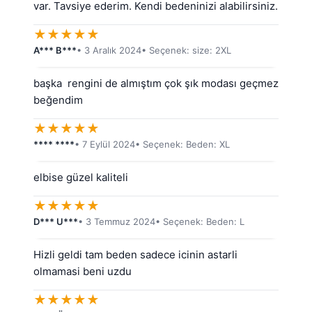
var. Tavsiye ederim. Kendi bedeninizi alabilirsiniz.
★
★
★
★
★
A*** B***
• 3 Aralık 2024
• Seçenek: size: 2XL
başka  rengini de almıştım çok şık modası geçmez 
beğendim
★
★
★
★
★
**** ****
• 7 Eylül 2024
• Seçenek: Beden: XL
elbise güzel kaliteli
★
★
★
★
★
D*** U***
• 3 Temmuz 2024
• Seçenek: Beden: L
Hizli geldi tam beden sadece icinin astarli 
olmamasi beni uzdu
★
★
★
★
★