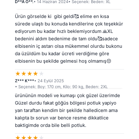
D**A Ö**.
• 14 Haziran 2024
• Seçenek: Beden: XL
Ürün görselde ki  gibi geldi🥰 elime en kısa 
sürede ulaştı bu konuda kendilerine çok teşekkür 
ediyorum bu kadar hızlı beklemiyordum 🙏XL 
bedenini aldım bedenime de tam oldu🥰sadece 
elbisenin iç astarı olsa mükemmel olurdu bukonu 
da üzüldüm bu kadar ücreti verdiğime göre 
elbisenin bu şekilde gelmesi hoş olmamış😔
★
★
★
★
★
Z*** K***
• 24 Eylül 2025
• Seçenek: Boy: 170 cm, Kilo: 90 kg, Beden: 2XL
ürününün modeli ve kumaşı çok güzel üzerimde 
Güzel durdu fakat göğüs bölgesi potluk yapiyo 
yan taraftan kendim bir şekilde halledicem ama 
kalıpta bı sorun var bence resme dikkatlice 
baktigimde orda bile belli potluk.
★
★
★
★
★