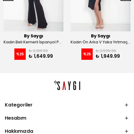
By Saygı
By Saygı
Kadın Beli Kemerli İspanyol Paça Likralı Krep Pantolon - Kahve
Kadın Ön Arka V Yaka Yırtmaçlı Likralı Scuba Midi Elbise - Siyah
₺ 2,199.99
₺ 2,599.99
%
25
%
25
₺ 1,649.99
₺ 1,949.99
Kategoriler
Hesabım
Hakkımızda