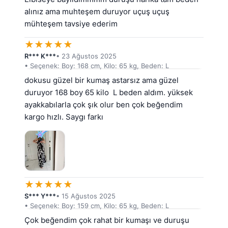
alınız ama muhteşem duruyor uçuş uçuş 
mühteşem tavsiye ederim
★
★
★
★
★
R*** K***
• 23 Ağustos 2025
• Seçenek: Boy: 168 cm, Kilo: 65 kg, Beden: L
dokusu güzel bir kumaş astarsız ama güzel 
duruyor 168 boy 65 kilo  L beden aldım. yüksek 
ayakkabılarla çok şık olur ben çok beğendim 
kargo hızlı. Saygı farkı
★
★
★
★
★
S*** Y***
• 15 Ağustos 2025
• Seçenek: Boy: 159 cm, Kilo: 65 kg, Beden: L
Çok beğendim çok rahat bir kumaşı ve duruşu 