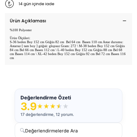
14 gün içinde iade
Ürün Açıklaması
%100 Polyester
Ürün Ölçüleri:
S-36 beden Boy 152 cm Göğüs 82 cm Bel 64 cm Basen 110 cm Astar durumu:
Astarsız [ tam boy ] göğsü: glopsuz Gram: 272 \ M-38 beden Boy 152 cm Göğüs
84 cm Bel 66 cm Basen 112 cm \ L-40 beden Boy 152 cm Göğüs 88 cm Bel 68
cm Basen 114 cm \ XL-42 beden Boy 152 cm Göğüs 92 cm Bel 72 cm Basen 116
cm
Değerlendirme Özeti
3.9
★
★
★
★
★
17 değerlendirme, 12 yorum.
🔍