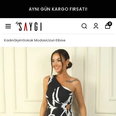
AYNI GÜN KARGO FIRSATI!
0
KadınGiyimSokak ModasıUzun Elbise