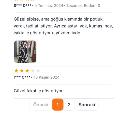
S*** D***
• 4 Temmuz 2024
• Seçenek: Beden: S
Güzel elbise, ama göğüs kısmında bir potluk 
vardı, tadilat istiyor. Ayrıca astarı yok, kumaş ince, 
ışıkta iç gösteriyor o yüzden iade.
★
★
★
★
★
I*** Ç***
• 16 Kasım 2024
Güzel fakat iç gösteriyor
Önceki
1
2
Sonraki