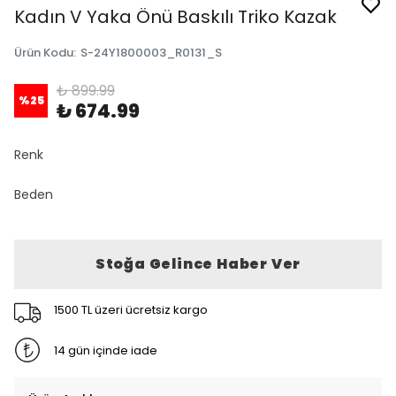
Kadın V Yaka Önü Baskılı Triko Kazak
Ürün Kodu
:
S-24Y1800003_R0131_S
₺ 899.99
%
25
₺ 674.99
Renk
Beden
Stoğa Gelince Haber Ver
1500 TL üzeri ücretsiz kargo
14 gün içinde iade