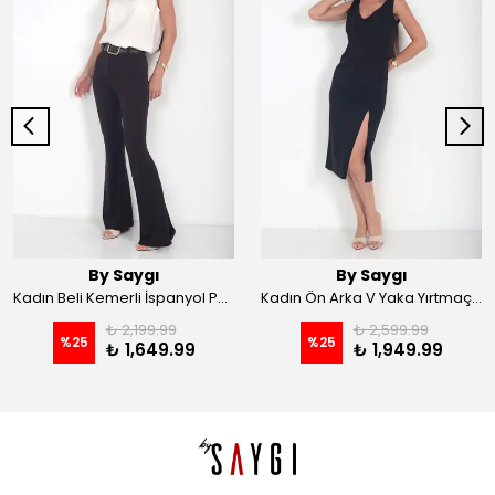
By Saygı
By Saygı
Kadın Beli Kemerli İspanyol Paça Likralı Krep Pantolon - Kahve
Kadın Ön Arka V Yaka Yırtmaçlı Likralı Scuba Midi Elbise - Siyah
₺ 2,199.99
₺ 2,599.99
%
25
%
25
₺ 1,649.99
₺ 1,949.99