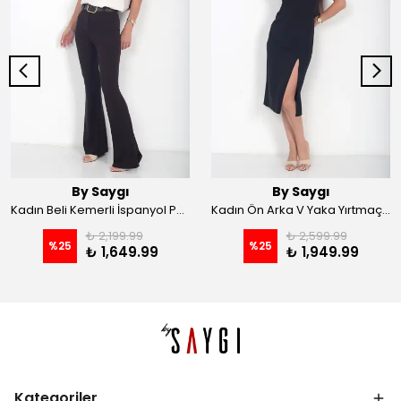
By Saygı
By Saygı
Kadın Beli Kemerli İspanyol Paça Likralı Krep Pantolon - Kahve
Kadın Ön Arka V Yaka Yırtmaçlı Likralı Scuba Midi Elbise - Siyah
₺ 2,199.99
₺ 2,599.99
%
25
%
25
₺ 1,649.99
₺ 1,949.99
Kategoriler