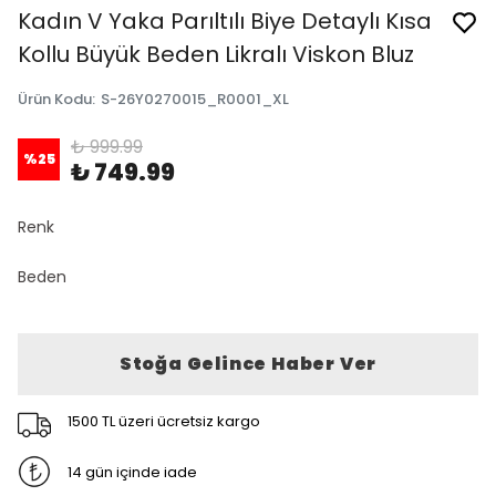
Kadın V Yaka Parıltılı Biye Detaylı Kısa
Kollu Büyük Beden Likralı Viskon Bluz
Ürün Kodu
:
S-26Y0270015_R0001_XL
₺ 999.99
%
25
₺ 749.99
Renk
Beden
Stoğa Gelince Haber Ver
1500 TL üzeri ücretsiz kargo
14 gün içinde iade