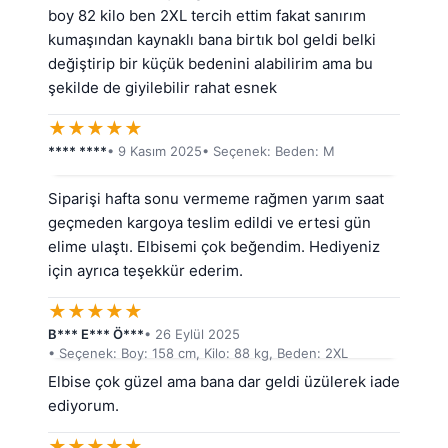
boy 82 kilo ben 2XL tercih ettim fakat sanırım 
kumaşından kaynaklı bana birtık bol geldi belki 
değiştirip bir küçük bedenini alabilirim ama bu 
şekilde de giyilebilir rahat esnek
★
★
★
★
★
**** ****
• 9 Kasım 2025
• Seçenek: Beden: M
Siparişi hafta sonu vermeme rağmen yarım saat 
geçmeden kargoya teslim edildi ve ertesi gün 
elime ulaştı. Elbisemi çok beğendim. Hediyeniz 
için ayrıca teşekkür ederim.
★
★
★
★
★
B*** E*** Ö***
• 26 Eylül 2025
• Seçenek: Boy: 158 cm, Kilo: 88 kg, Beden: 2XL
Elbise çok güzel ama bana dar geldi üzülerek iade 
ediyorum.
★
★
★
★
★