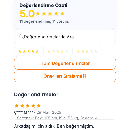
Değerlendirme Özeti
5.0
★
★
★
★
★
11 değerlendirme, 11 yorum.
🔍
★
★
★
★
★
★
★
★
★
★
★
★
★
★
★
Tüm Değerlendirmeler
⇅
Önerilen Sıralama
Değerlendirmeler
★
★
★
★
★
Ç*** M***
• 29 Mart 2025
• Seçenek: Boy: 165 cm, Kilo: 56 kg, Beden: M
Arkadaşım için aldık. Ben beğenmiştim, 