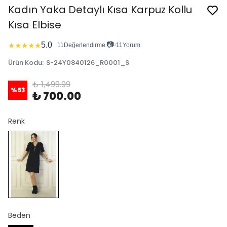
Kadın Yaka Detaylı Kısa Karpuz Kollu
Kısa Elbise
📷
5.0
★
★
★
★
★
11
Değerlendirme
•
11
Yorum
Ürün Kodu
:
S-24Y0840126_R0001_S
₺ 1,499.99
%
53
₺ 700.00
Renk
Beden