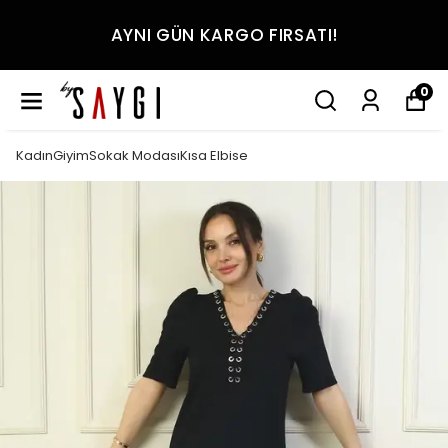
AYNI GÜN KARGO FIRSATI!
0
KadınGiyimSokak ModasıKısa Elbise