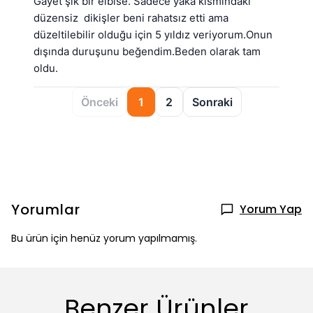
Gayet şık bir elbise. Sadece yaka kısmındaki 
düzensiz  dikişler beni rahatsız etti ama 
düzeltilebilir olduğu için 5 yıldız veriyorum.Onun 
dışında duruşunu beğendim.Beden olarak tam 
oldu.
Önceki
1
2
Sonraki
Yorumlar
Yorum Yap
Bu ürün için henüz yorum yapılmamış.
Benzer Ürünler