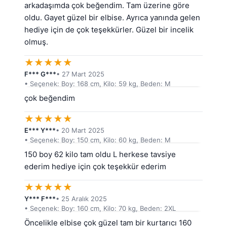
arkadaşımda çok beğendim. Tam üzerine göre 
oldu. Gayet güzel bir elbise. Ayrıca yanında gelen 
hediye için de çok teşekkürler. Güzel bir incelik 
olmuş.
★
★
★
★
★
F*** G***
• 27 Mart 2025
• Seçenek: Boy: 168 cm, Kilo: 59 kg, Beden: M
çok beğendim
★
★
★
★
★
E*** Y***
• 20 Mart 2025
• Seçenek: Boy: 150 cm, Kilo: 60 kg, Beden: M
150 boy 62 kilo tam oldu L herkese tavsiye 
ederim hediye için çok teşekkür ederim
★
★
★
★
★
Y*** F***
• 25 Aralık 2025
• Seçenek: Boy: 160 cm, Kilo: 70 kg, Beden: 2XL
Öncelikle elbise çok güzel tam bir kurtarıcı 160 