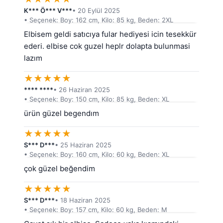
K*** Ö*** V***
• 20 Eylül 2025
• Seçenek: Boy: 162 cm, Kilo: 85 kg, Beden: 2XL
Elbisem geldi satıcıya fular hediyesi icin tesekkür 
ederi. elbise cok guzel heplr dolapta bulunmasi 
lazım
★
★
★
★
★
**** ****
• 26 Haziran 2025
• Seçenek: Boy: 150 cm, Kilo: 85 kg, Beden: XL
ürün güzel begendım
★
★
★
★
★
S*** D***
• 25 Haziran 2025
• Seçenek: Boy: 160 cm, Kilo: 60 kg, Beden: XL
çok güzel beğendim
★
★
★
★
★
S*** D***
• 18 Haziran 2025
• Seçenek: Boy: 157 cm, Kilo: 60 kg, Beden: M