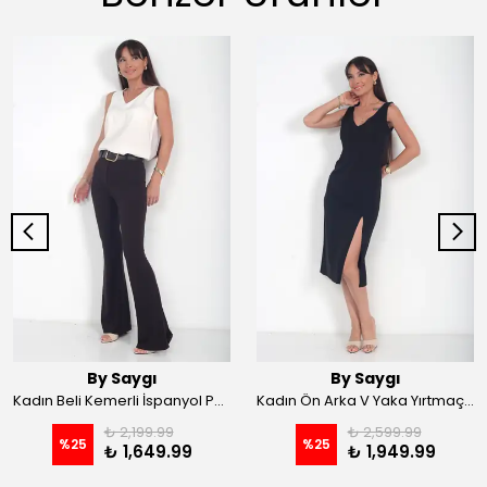
By Saygı
By Saygı
Kadın Beli Kemerli İspanyol Paça Likralı Krep Pantolon - Kahve
Kadın Ön Arka V Yaka Yırtmaçlı Likralı Scuba Midi Elbise - Siyah
₺ 2,199.99
₺ 2,599.99
%
25
%
25
₺ 1,649.99
₺ 1,949.99