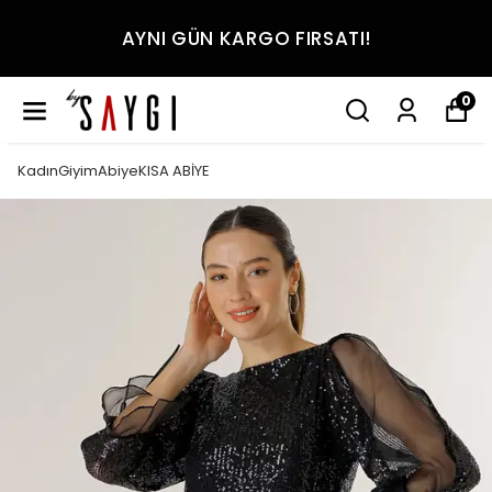
AYNI GÜN KARGO FIRSATI!
0
KadınGiyimAbiyeKISA ABİYE