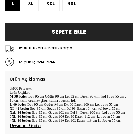
L
XL
XXL
4XL
SEPETE EKLE
1500 TL üzeri ücretsiz kargo
14 gün içinde iade
Ürün Açıklaması
%100 Polyester
Ürün Ölçüleri:
M-38 beden
Boy 95 cm Göğüs 90 cm Bel 82 cm Basen 96 cm . kol boyu 55 cm .
10 cm kısmı organze şifon.kolları bagcıklı ipli.
L-40 beden
Boy 95 cm Göğüs 94 cm Bel 86 Basen 100 cm kol boyu 55 cm
XL-42 beden
Boy 95 cm Göğüs 98 cm Bel 90 Basen 104 cm kol boyu 55 cm
XxL-44 beden
Boy 95 cm Göğüs 102 cm Bel 94 Basen 108 cm kol boyu 55 cm
3XL-46 beden
Boy 95 cm Göğüs 106 Bel 98 Basen 112 cm kol boyu 55 cm
4XL-48 beden
Boy 95 cm Göğüs 110 Bel 102 Basen 116 cm kol boyu 55 cm
Devamını Göster