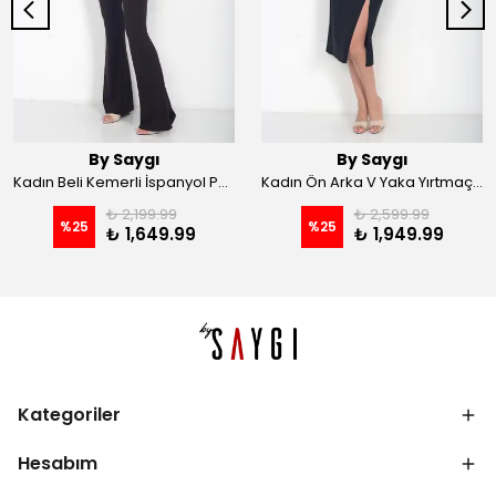
By Saygı
By Saygı
Kadın Beli Kemerli İspanyol Paça Likralı Krep Pantolon - Kahve
Kadın Ön Arka V Yaka Yırtmaçlı Likralı Scuba Midi Elbise - Siyah
₺ 2,199.99
₺ 2,599.99
%
25
%
25
₺ 1,649.99
₺ 1,949.99
Kategoriler
Hesabım