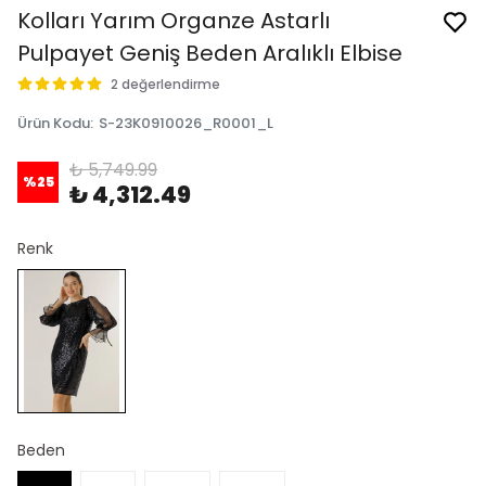
Kolları Yarım Organze Astarlı
Pulpayet Geniş Beden Aralıklı Elbise
2 değerlendirme
Ürün Kodu
:
S-23K0910026_R0001_L
₺ 5,749.99
%
25
₺ 4,312.49
Renk
Beden