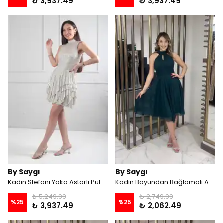
₺ 3,937.49
₺ 3,937.49
By Saygı
By Saygı
Kadın Stefani Yaka Astarlı Pulpayet Kat Kat Kısa Elbise - Bej
Kadın Boyundan Bağlamalı Astarlı Şifon Tül Kısa Elbise - Zümrüt
₺ 5,249.99
₺ 2,749.99
%
25
%
25
₺ 3,937.49
₺ 2,062.49