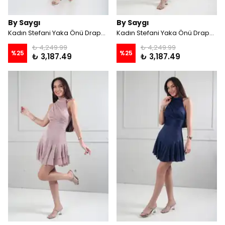
By Saygı
By Saygı
Kadın Stefani Yaka Önü Drapeli Astarlı Eteği Kat Kat Asimetrik Simli Kısa Elbise - Gold
Kadın Stefani Yaka Önü Drapeli Astarlı Eteği Kat Kat Asimetrik Simli Kısa Elbise - Bebe Mavi
₺ 4,249.99
₺ 4,249.99
%
25
%
25
₺ 3,187.49
₺ 3,187.49