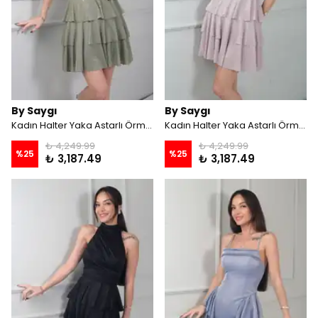
By Saygı
By Saygı
Kadın Halter Yaka Astarlı Örme Simli Kat Kat Kısa Elbise - Fıstık Yeşili
Kadın Halter Yaka Astarlı Örme Simli Kat Kat Kısa Elbise - Pudra
₺ 4,249.99
₺ 4,249.99
%
25
%
25
₺ 3,187.49
₺ 3,187.49