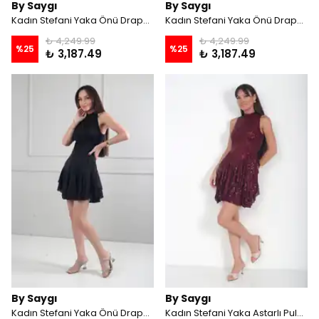
By Saygı
By Saygı
Kadın Stefani Yaka Önü Drapeli Astarlı Eteği Kat Kat Asimetrik Simli Kısa Elbise - Pudra
Kadın Stefani Yaka Önü Drapeli Astarlı Eteği Kat Kat Asimetrik Simli Kısa Elbise - Lacivert
₺ 4,249.99
₺ 4,249.99
%
25
%
25
₺ 3,187.49
₺ 3,187.49
By Saygı
By Saygı
Kadın Stefani Yaka Önü Drapeli Astarlı Eteği Kat Kat Asimetrik Simli Kısa Elbise - Siyah
Kadın Stefani Yaka Astarlı Pulpayet Kat Kat Kısa Elbise - Bordo