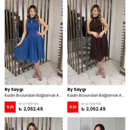
By Saygı
By Saygı
Kadın Boyundan Bağlamalı Astarlı Şifon Tül Kısa Elbise - İNDİGO
Kadın Boyundan Bağlamalı Astarlı Şifon Tül Kısa Elbise - Kahve
₺ 2,749.99
₺ 2,749.99
%
25
%
25
₺ 2,062.49
₺ 2,062.49