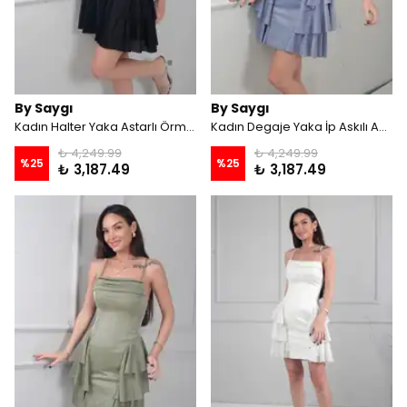
By Saygı
By Saygı
Kadın Halter Yaka Astarlı Örme Simli Kat Kat Kısa Elbise - Siyah
Kadın Degaje Yaka İp Askılı Astarlı Eteği Yandan Fırfırlı Simli Kısa Elbise - Bebe Mavi
₺ 4,249.99
₺ 4,249.99
%
25
%
25
₺ 3,187.49
₺ 3,187.49