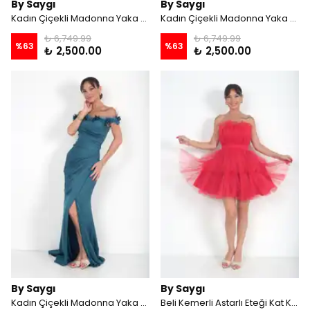
By Saygı
By Saygı
Kadın Çiçekli Madonna Yaka Drapeli Astarlı Krep Saten Uzun Elbise - Saks
Kadın Çiçekli Madonna Yaka Drapeli Astarlı Krep Saten Uzun Elbise - Zümrüt
₺ 6,749.99
₺ 6,749.99
%
63
%
63
₺ 2,500.00
₺ 2,500.00
By Saygı
By Saygı
Kadın Çiçekli Madonna Yaka Drapeli Astarlı Krep Saten Uzun Elbise - Petrol
Beli Kemerli Astarlı Eteği Kat Kat Tül Elbise - Kırmızı