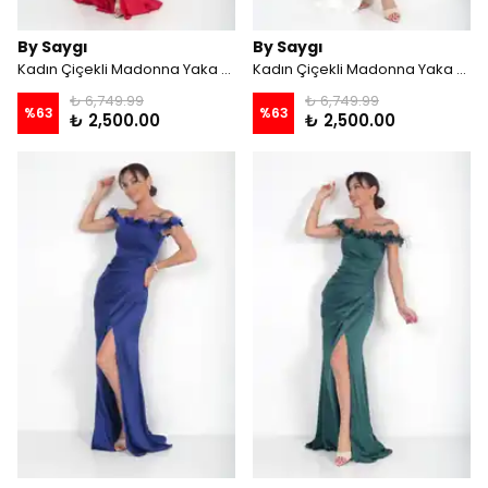
By Saygı
By Saygı
Kadın Çiçekli Madonna Yaka Drapeli Astarlı Krep Saten Uzun Elbise - Kırmızı
Kadın Çiçekli Madonna Yaka Drapeli Astarlı Krep Saten Uzun Elbise - Ekru
₺ 6,749.99
₺ 6,749.99
%
63
%
63
₺ 2,500.00
₺ 2,500.00