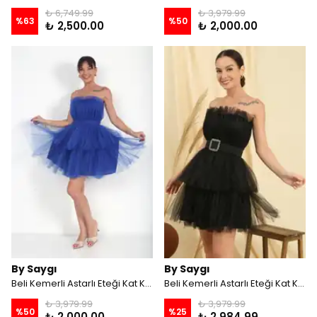
₺ 6,749.99
₺ 3,979.99
%
63
%
50
₺ 2,500.00
₺ 2,000.00
By Saygı
By Saygı
Beli Kemerli Astarlı Eteği Kat Kat Tül Elbise - Saks
Beli Kemerli Astarlı Eteği Kat Kat Tül Elbise - Siyah
₺ 3,979.99
₺ 3,979.99
%
50
%
25
₺ 2,000.00
₺ 2,984.99