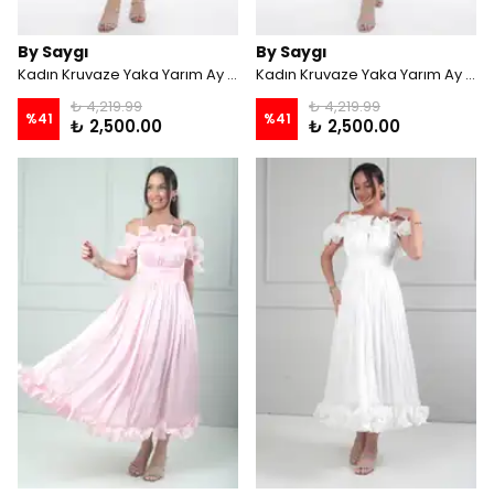
By Saygı
By Saygı
Kadın Kruvaze Yaka Yarım Ay Kollu Astarlı Beli Taşlı Simli Büyük Beden Kısa Elbise - Lacivert
Kadın Kruvaze Yaka Yarım Ay Kollu Astarlı Beli Taşlı Simli Büyük Beden Kısa Elbise - Siyah
₺ 4,219.99
₺ 4,219.99
%
41
%
41
₺ 2,500.00
₺ 2,500.00