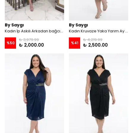
By Saygı
By Saygı
Kadın İp Askılı Arkadan bağcıklı Astarlı Taşlı Kısa Tül Elbise - OLİVE
Kadın Kruvaze Yaka Yarım Ay Kollu Astarlı Beli Taşlı Simli Büyük Beden Kısa Elbise - Bebe Mavi
₺ 3,979.99
₺ 4,219.99
%
50
%
41
₺ 2,000.00
₺ 2,500.00