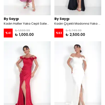
By Saygı
By Saygı
Kadın Halter Yaka Cepli Saten Dokulu Uzun Elbise - GÜLKURUSU
Kadın Çiçekli Madonna Yaka Drapeli Astarlı Krep Saten Uzun Elbise - Siyah
₺ 1,699.99
₺ 6,749.99
%
41
%
63
₺ 1,000.00
₺ 2,500.00