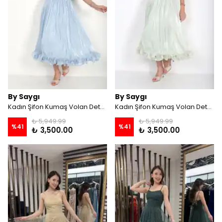
By Saygı
By Saygı
Kadın Şifon Kumaş Volan Detaylı Astarlı Midi Elbise - Bebe Mavi
Kadın Şifon Kumaş Volan Detaylı Astarlı Midi Elbise - Mint
₺ 5,949.99
₺ 5,949.99
%
41
%
41
₺ 3,500.00
₺ 3,500.00