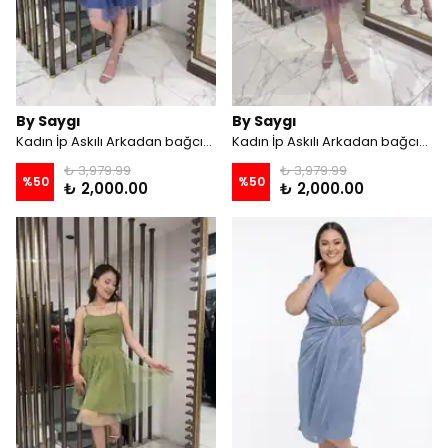
By Saygı
By Saygı
Kadın İp Askılı Arkadan bağcıklı Astarlı Taşlı Kısa Tül Elbise - İNDİGO
Kadın İp Askılı Arkadan bağcıklı Astarlı Taşlı Kısa Tül Elbise - GÜLKURUSU
₺ 3,979.99
₺ 3,979.99
%
50
%
50
₺ 2,000.00
₺ 2,000.00