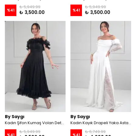
₺ 5,949.99
₺ 5,949.99
%
41
%
41
₺ 3,500.00
₺ 3,500.00
By Saygı
By Saygı
Kadın Şifon Kumaş Volan Detaylı Midi Elbise - Siyah
Kadın Kayık Drapeli Yaka Astarlı Dantel Detaylı Geniş Beden Aralıklı Uzun Saten Elbise - Beyaz
₺ 5,949.99
₺ 6,749.99
%
41
%
41