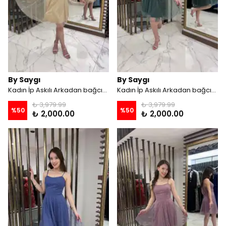
By Saygı
By Saygı
Kadın İp Askılı Arkadan bağcıklı Astarlı Taşlı Kısa Tül Elbise - Bej
Kadın İp Askılı Arkadan bağcıklı Astarlı Taşlı Kısa Tül Elbise - Zümrüt
₺ 3,979.99
₺ 3,979.99
%
50
%
50
₺ 2,000.00
₺ 2,000.00