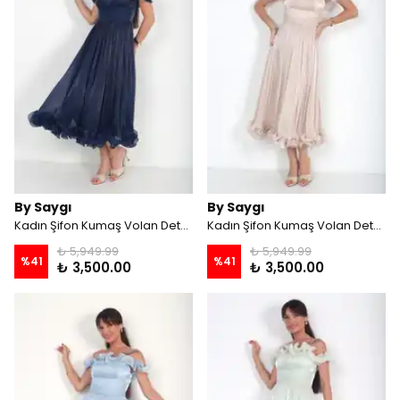
By Saygı
By Saygı
Kadın Şifon Kumaş Volan Detaylı Astarlı Midi Elbise - Lacivert
Kadın Şifon Kumaş Volan Detaylı Astarlı Midi Elbise - Bej
₺ 5,949.99
₺ 5,949.99
%
41
%
41
₺ 3,500.00
₺ 3,500.00