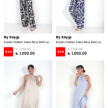
By Saygı
By Saygı
Kadın Halter Yaka Bluz Beli Lastikli Cepli Palazzo Pantolon Desenli 2'li Takım - Siyah
Kadın Halter Yaka Bluz Beli Lastikli Cepli Palazzo Pantolon Desenli 2'li Takım - Lacivert
₺ 1,799.99
₺ 1,799.99
%
44
%
44
₺ 1,000.00
₺ 1,000.00