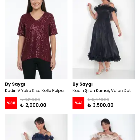
By Saygı
By Saygı
Kadın V Yaka Kısa Kollu Pulpayet Büyük Beden Bluz - Bordo
Kadın Şifon Kumaş Volan Detaylı Astarlı Midi Elbise - Siyah
₺ 3,219.99
₺ 5,949.99
%
38
%
41
₺ 2,000.00
₺ 3,500.00