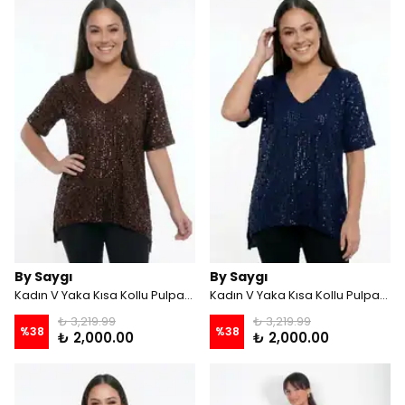
By Saygı
By Saygı
Kadın V Yaka Kısa Kollu Pulpayet Büyük Beden Bluz - Kahve
Kadın V Yaka Kısa Kollu Pulpayet Büyük Beden Bluz - Lacivert
₺ 3,219.99
₺ 3,219.99
%
38
%
38
₺ 2,000.00
₺ 2,000.00