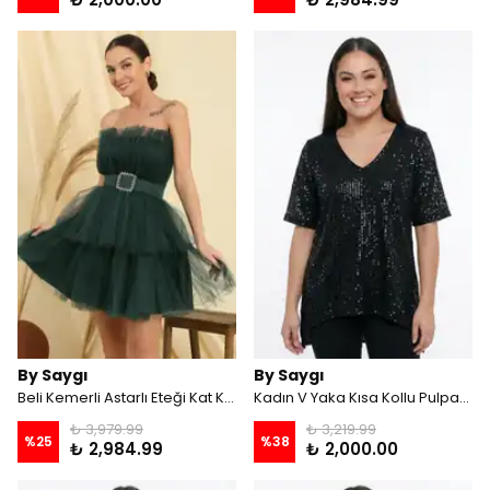
By Saygı
By Saygı
Beli Kemerli Astarlı Eteği Kat Kat Tül Elbise - Zümrüt
Kadın V Yaka Kısa Kollu Pulpayet Büyük Beden Bluz - Siyah
₺ 3,979.99
₺ 3,219.99
%
25
%
38
₺ 2,984.99
₺ 2,000.00