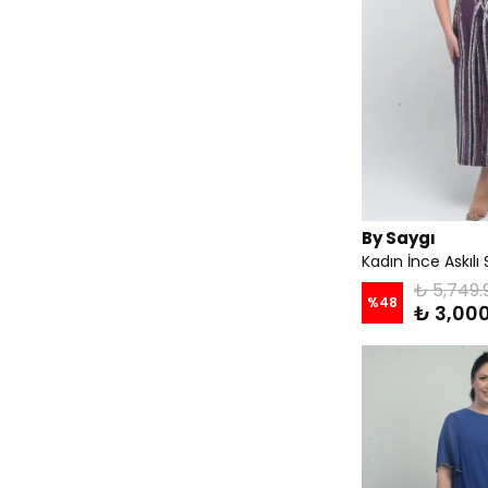
By Saygı
₺ 5,749.
%
48
₺ 3,00