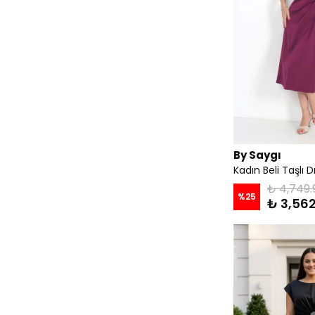
By Saygı
₺ 4,749.
%
25
₺ 3,562