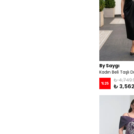
By Saygı
₺ 4,749.
%
25
₺ 3,562