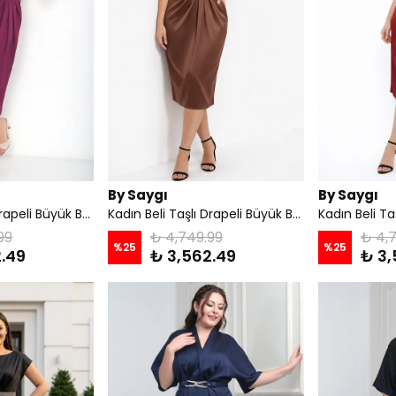
By Saygı
By Saygı
Kadın Beli Taşlı Drapeli Büyük Beden Saten Midi Elbise - Mürdüm
Kadın Beli Taşlı Drapeli Büyük Beden Saten Midi Elbise - Açık Kahve
99
₺ 4,749.99
₺ 4,
%
25
%
25
.49
₺ 3,562.49
₺ 3,