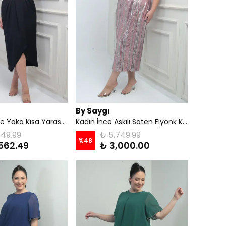
By Saygı
Kadın Kruvaze Yaka Kısa Yarasa Kollu Çift Pileli Krep Saten Büyük Beden Midi Tasarım Elbise - Siyah
Kadın İnce Askılı Saten Fiyonk Kayık Yaka Pul İşlemeli Astarlı Büyük Beden Midi Elbise - Pudra
749.99
₺ 5,749.99
%
48
562.49
₺ 3,000.00