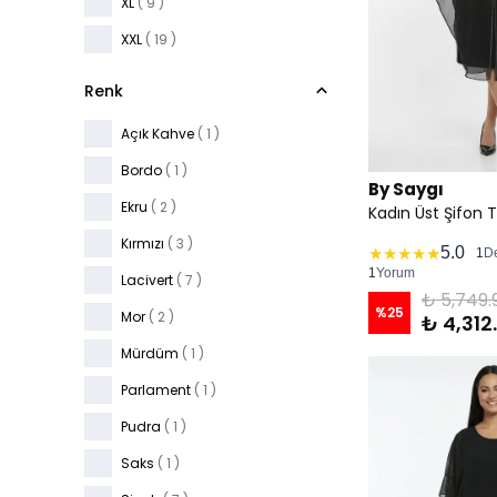
XL
( 9 )
XXL
( 19 )
Renk
Açık Kahve
( 1 )
Bordo
( 1 )
By Saygı
Ekru
( 2 )
Kırmızı
( 3 )
5.0
★
★
★
★
★
1
D
1
Yorum
Lacivert
( 7 )
₺ 5,749.
%
25
Mor
( 2 )
₺ 4,312
Mürdüm
( 1 )
Parlament
( 1 )
Pudra
( 1 )
Saks
( 1 )