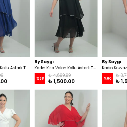
By Saygı
By Saygı
Kadın Kısa Volan Kollu Astarlı Taş Detaylı Büyük Beden Şifon Midi Elbise - Saks
Kadın Kısa Volan Kollu Astarlı Taş Detaylı Büyük Beden Şifon Midi Elbise - Siyah
99
₺ 4,699.99
₺ 3,7
%
68
%
60
.00
₺ 1,500.00
₺ 1,