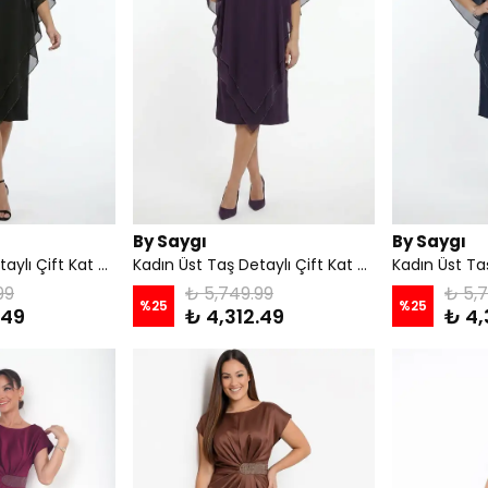
By Saygı
By Saygı
Kadın Üst Taş Detaylı Çift Kat Şifon Büyük Beden Likralı Sandy Midi Elbise - Siyah
Kadın Üst Taş Detaylı Çift Kat Şifon Büyük Beden Likralı Sandy Midi Elbise - Mor
99
₺ 5,749.99
₺ 5,
%
25
%
25
.49
₺ 4,312.49
₺ 4,