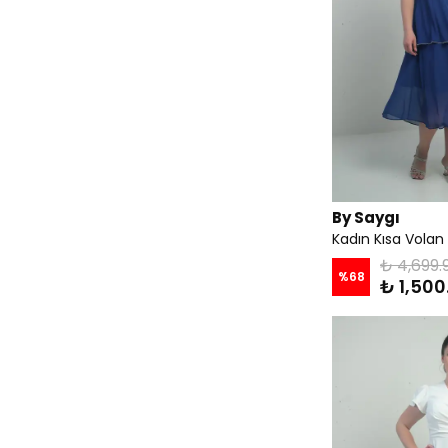
By Saygı
₺ 4,699.
%
68
₺ 1,500