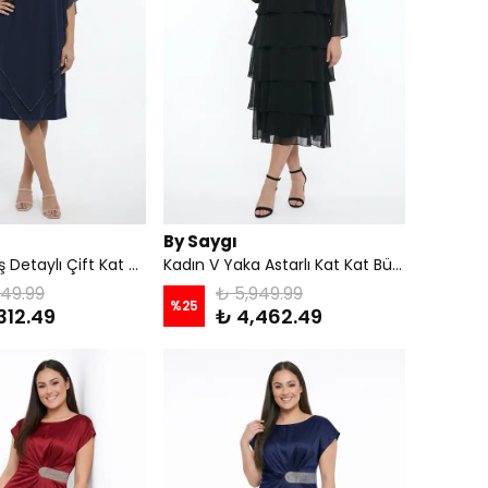
By Saygı
Kadın Üst Taş Detaylı Çift Kat Şifon Büyük Beden Likralı Sandy Midi Elbise - Lacivert
Kadın V Yaka Astarlı Kat Kat Büyük Beden Şifon Elbise - Siyah
749.99
₺ 5,949.99
%
25
312.49
₺ 4,462.49