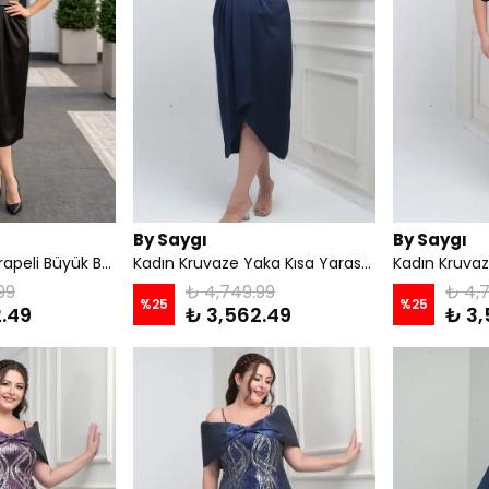
By Saygı
By Saygı
Kadın Beli Taşlı Drapeli Büyük Beden Saten Midi Elbise - Siyah
Kadın Kruvaze Yaka Kısa Yarasa Kollu Çift Pileli Krep Saten Büyük Beden Midi Tasarım Elbise - Lacivert
99
₺ 4,749.99
₺ 4,
%
25
%
25
.49
₺ 3,562.49
₺ 3,