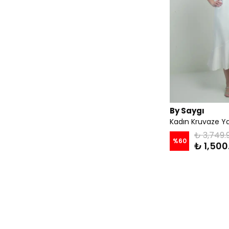
By Saygı
₺ 3,749.
%
60
₺ 1,500