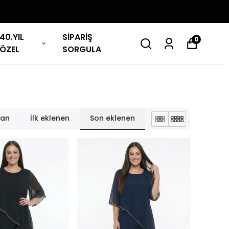
40.YIL
SİPARİŞ
0
ÖZEL
SORGULA
lan
İlk eklenen
Son eklenen