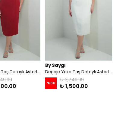
By Saygı
Degaje Yaka Taş Detaylı Astarlı Büyük Beden Krep Midi Elbise - Kırmızı
Degaje Yaka Taş Detaylı Astarlı Büyük Beden Krep Midi Elbise - Ekru
49.99
₺ 3,749.99
%
60
500.00
₺ 1,500.00