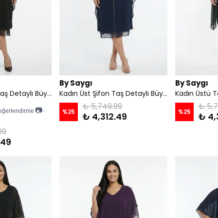
By Saygı
By Saygı
Kadın Üst Şifon Taş Detaylı Büyük Beden Likralı Sandy Midi Elbise - Siyah
Kadın Üst Şifon Taş Detaylı Büyük Beden Likralı Sandy Midi Elbise - Lacivert
₺ 5,749.99
₺ 5,
📷
eğerlendirme
•
%
25
%
25
₺ 4,312.49
₺ 4,
99
.49