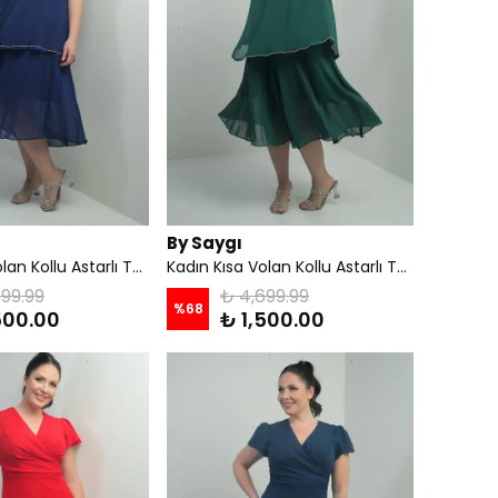
By Saygı
Kadın Kısa Volan Kollu Astarlı Taş Detaylı Büyük Beden Şifon Midi Elbise - Parlament
Kadın Kısa Volan Kollu Astarlı Taş Detaylı Büyük Beden Şifon Midi Elbise - Zümrüt
99.99
₺ 4,699.99
%
68
500.00
₺ 1,500.00