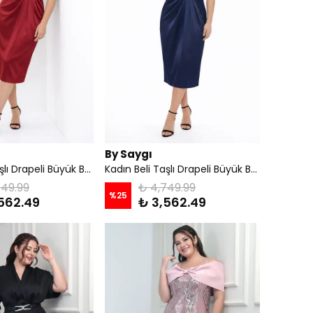
By Saygı
Kadın Beli Taşlı Drapeli Büyük Beden Saten Midi Elbise - Bordo
Kadın Beli Taşlı Drapeli Büyük Beden Saten Midi Elbise - Lacivert
749.99
₺ 4,749.99
%
25
562.49
₺ 3,562.49