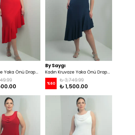
By Saygı
Kadın Kruvaze Yaka Önü Drapeli Astarlı Eteği Volanlı Büyük Beden Krep Elbise - Kırmızı
Kadın Kruvaze Yaka Önü Drapeli Astarlı Eteği Volanlı Büyük Beden Krep Elbise - Lacivert
49.99
₺ 3,749.99
%
60
500.00
₺ 1,500.00