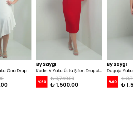
By Saygı
By Saygı
Kadın Kruvaze Yaka Önü Drapeli Astarlı Eteği Volanlı Büyük Beden Krep Elbise - Ekru
Kadın V Yaka Üstü Şifon Drapeli Astarlı Beli Taşlı Büyük Beden Krep Midi Elbise - Kırmızı
99
₺ 3,749.99
₺ 3,7
%
60
%
60
.00
₺ 1,500.00
₺ 1,