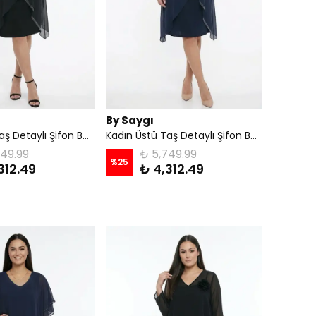
By Saygı
Kadın Üstü Taş Detaylı Şifon Büyük Beden Likralı Sandy Midi Elbise - Siyah
Kadın Üstü Taş Detaylı Şifon Büyük Beden Likralı Sandy Midi Elbise - Lacivert
749.99
₺ 5,749.99
%
25
312.49
₺ 4,312.49