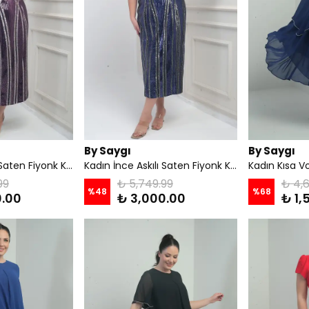
By Saygı
By Saygı
Kadın İnce Askılı Saten Fiyonk Kayık Yaka Pul İşlemeli Astarlı Büyük Beden Midi Elbise - Mor
Kadın İnce Askılı Saten Fiyonk Kayık Yaka Pul İşlemeli Astarlı Büyük Beden Midi Elbise - Lacivert
99
₺ 5,749.99
₺ 4,6
%
48
%
68
0.00
₺ 3,000.00
₺ 1,