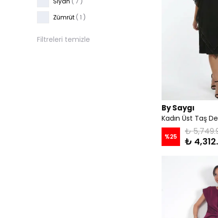
Siyah
( 7 )
Zümrüt
( 1 )
Filtreleri temizle
By Saygı
₺ 5,749.
%
25
₺ 4,312