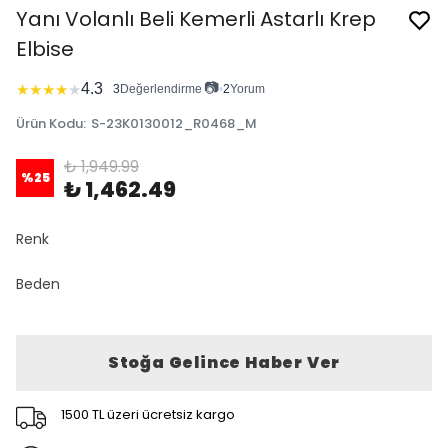
Yanı Volanlı Beli Kemerli Astarlı Krep
Elbise
📷
4.3
★
★
★
★
★
3
Değerlendirme
•
2
Yorum
Ürün Kodu
:
S-23K0130012_R0468_M
₺ 1,949.99
%
25
₺ 1,462.49
Renk
Beden
Stoğa Gelince Haber Ver
1500 TL üzeri ücretsiz kargo