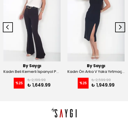
By Saygı
By Saygı
Kadın Beli Kemerli İspanyol Paça Likralı Krep Pantolon - Kahve
Kadın Ön Arka V Yaka Yırtmaçlı Likralı Scuba Midi Elbise - Siyah
₺ 2,199.99
₺ 2,599.99
%
25
%
25
₺ 1,649.99
₺ 1,949.99