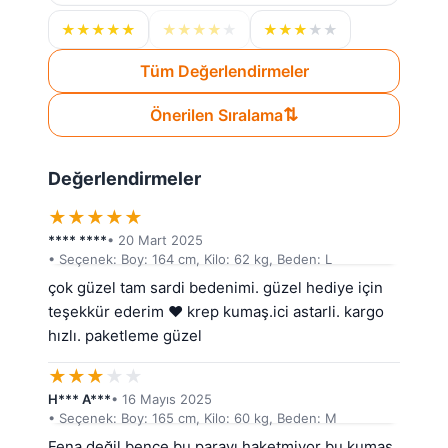
★
★
★
★
★
★
★
★
★
★
★
★
★
★
★
Tüm Değerlendirmeler
⇅
Önerilen Sıralama
Değerlendirmeler
★
★
★
★
★
**** ****
• 20 Mart 2025
• Seçenek: Boy: 164 cm, Kilo: 62 kg, Beden: L
çok güzel tam sardi bedenimi. güzel hediye için 
teşekkür ederim ❤️ krep kumaş.ici astarli. kargo 
hızlı. paketleme güzel
★
★
★
★
★
H*** A***
• 16 Mayıs 2025
• Seçenek: Boy: 165 cm, Kilo: 60 kg, Beden: M
Fena değil bence bu parayı haketmiyor bu kumaş 