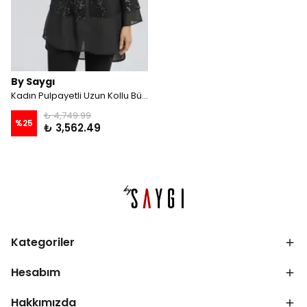
By Saygı
Kadın Pulpayetli Uzun Kollu Büyük Beden Şifon Gömlek - Siyah
₺ 4,749.99
%
25
₺ 3,562.49
Kategoriler
Hesabım
Hakkımızda