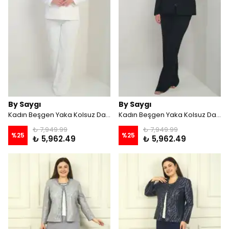
By Saygı
By Saygı
Kadın Beşgen Yaka Kolsuz Dantel Bluz Tek Düğmeli Ceket Palazzo Pantolon Astarlı Pul Detaylı Büyük Beden 3'lü Takım - Beyaz
Kadın Beşgen Yaka Kolsuz Dantel Bluz Tek Düğmeli Ceket Palazzo Pantolon Astarlı Pul Detaylı Büyük Beden 3'lü Takım - Siyah
₺ 7,949.99
₺ 7,949.99
%
25
%
25
₺ 5,962.49
₺ 5,962.49