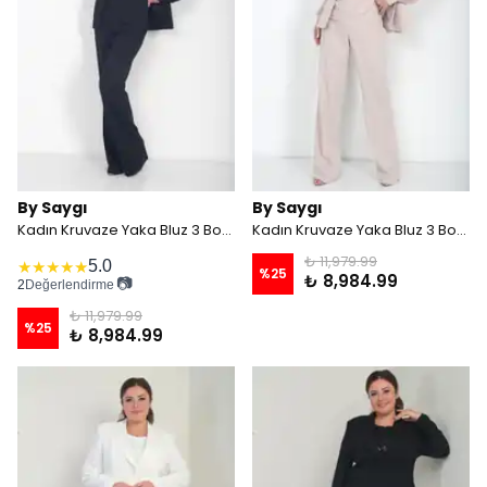
By Saygı
By Saygı
Kadın Kruvaze Yaka Bluz 3 Boyut Çiçekli Şifon Pileli Kollu Astarlı Ceket Bol Paça Pantolon Saten Detaylı Büyük beden 3'lü Takım - Siyah
Kadın Kruvaze Yaka Bluz 3 Boyut Çiçekli Şifon Pileli Kollu Astarlı Ceket Bol Paça Pantolon Saten Detaylı Büyük beden 3'lü Takım - Bej
₺ 11,979.99
5.0
★
★
★
★
★
%
25
₺ 8,984.99
📷
2
Değerlendirme
₺ 11,979.99
%
25
₺ 8,984.99