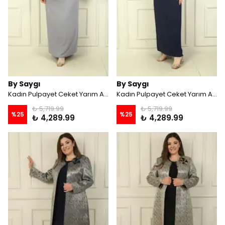
By Saygı
By Saygı
Kadın Pulpayet Ceket Yarım Ay Kollu Bluz Astarlı Krep Uzun Etek Büyük Beden 3'lü Takım - Gri
Kadın Pulpayet Ceket Yarım Ay Kollu Bluz Astarlı Krep Uzun Etek Büyük Beden 3'lü Takım - Lacivert
₺ 5,719.99
₺ 5,719.99
%
25
%
25
₺ 4,289.99
₺ 4,289.99