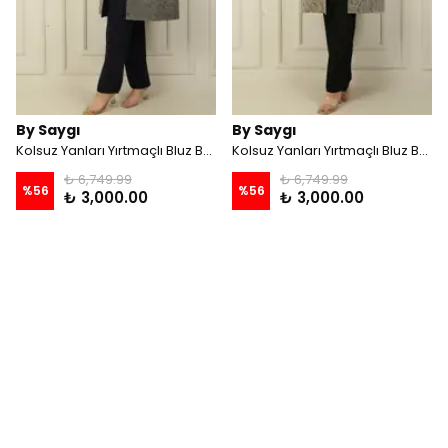
By Saygı
By Saygı
Kolsuz Yanları Yırtmaçlı Bluz Boncuk Detaylı Astarlı Uzun Jakarlı Ceket Pantolon Büyük Beden 3'lü Takım - Lacivert
Kolsuz Yanları Yırtmaçlı Bluz Boncuk Detaylı Astarlı Uzun Jakarlı Ceket Pantolon Büyük Beden 3'lü Takım - Siyah
₺ 6,749.99
₺ 6,749.99
%
56
%
56
₺ 3,000.00
₺ 3,000.00