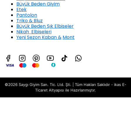
Büyük Beden Giyim
Etek
Pantolon
Triko & Bluz
Büyük Beden Şık Elbiseler
Nikah Elbiseleri
Yeni Sezon Kaban &
Mont
©2026 Saygı Giyim San. Tic. Ltd. Şti. | Tüm Hakları Saklıdır - ikas E-
Ticaret
Altyapısı ile Hazırlanmıştır.
Büyük Beden3LÜTAKIM
Değerlendirme Özeti