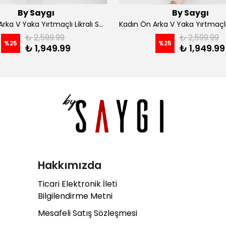
By Saygı
By Saygı
Kadın Ön Arka V Yaka Yırtmaçlı Likralı Scuba Midi Elbise - Siyah
₺ 2,599.99
₺ 2,599.99
%
25
%
25
₺ 1,949.99
₺ 1,949.99
Hakkımızda
Ticari Elektronik İleti
Bilgilendirme Metni
Mesafeli Satış Sözleşmesi