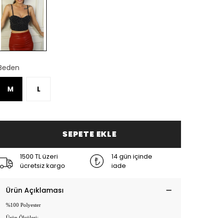
Beden
M
L
SEPETE EKLE
1500 TL üzeri
14 gün içinde
ücretsiz kargo
iade
Ürün Açıklaması
%100 Polyester
Ürün Ölçüleri: