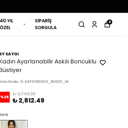
40.YIL
SİPARİŞ
0
ÖZEL
SORGULA
BY SAYGI
Kadın Ayarlanabilir Askılı Boncuklu
Büstiyer
Ürün Kodu
:
S-24Y0190002_R0001_M
₺ 3,749.99
%
25
₺ 2,812.49
Renk