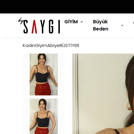
GİYİM
Büyük
Beden
KadınGiyimAbiyeBÜSTİYER