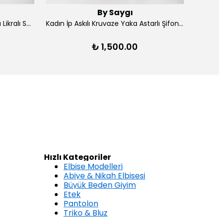
By Saygı
Kadın Ön Arka V Yaka Yırtmaçlı Likralı Scuba Midi Elbise - Lacivert
Kadın İp Askılı Kruvaze Yaka Astarlı Şifon Kloş Midi Elbise - Kırmızı
₺ 1,500.00
Hızlı Kategoriler
Elbise Modelleri
Abiye & Nikah Elbisesi
Büyük Beden Giyim
Etek
Pantolon
Triko & Bluz