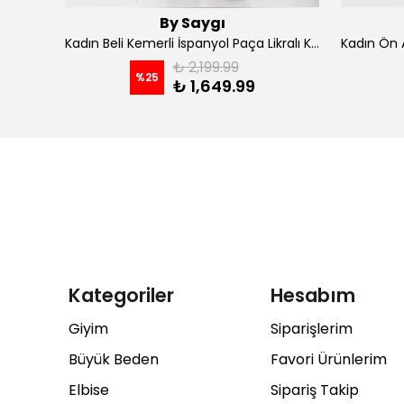
By Saygı
Kadın İp Askılı Kruvaze Yaka Astarlı Şifon Kloş Midi Elbise - koyu indigo
Kadın Beli Kemerli İspanyol Paça Likralı Krep Pantolon - Kahve
₺ 2,199.99
%
25
₺ 1,649.99
Kategoriler
Hesabım
Giyim
Siparişlerim
Büyük Beden
Favori Ürünlerim
Elbise
Sipariş Takip