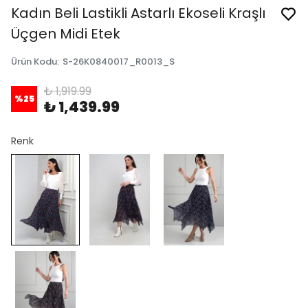
Kadın Beli Lastikli Astarlı Ekoseli Kraşlı
Üçgen Midi Etek
Ürün Kodu
:
S-26K0840017_R0013_S
₺ 1,919.99
%
25
₺ 1,439.99
Renk