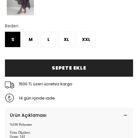
Beden
S
M
L
XL
XXL
SEPETE EKLE
1500 TL üzeri ücretsiz kargo
14 gün içinde iade
Ürün Açıklaması
%100 Polyester
Ürün Ölçüleri:
Gram: 242