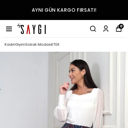
AYNI GÜN KARGO FIRSATI!
0
KadınGiyimSokak ModasıETEK