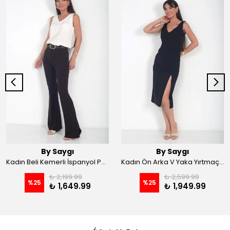
By Saygı
By Saygı
Kadın Beli Kemerli İspanyol Paça Likralı Krep Pantolon - Kahve
Kadın Ön Arka V Yaka Yırtmaçlı Likralı Scuba Midi Elbise - Siyah
₺ 2,199.99
₺ 2,599.99
%
25
%
25
₺ 1,649.99
₺ 1,949.99