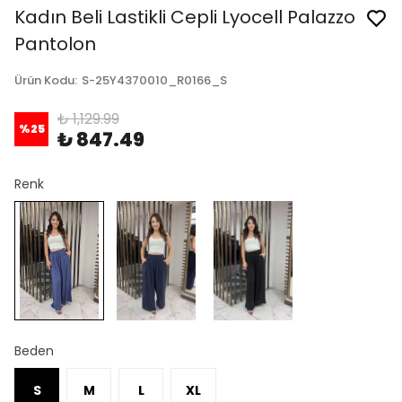
Kadın Beli Lastikli Cepli Lyocell Palazzo
Pantolon
Ürün Kodu
:
S-25Y4370010_R0166_S
₺ 1,129.99
%
25
₺ 847.49
Renk
Beden
S
M
L
XL