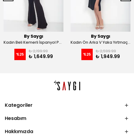
By Saygı
By Saygı
Kadın Beli Kemerli İspanyol Paça Likralı Krep Pantolon - Kahve
Kadın Ön Arka V Yaka Yırtmaçlı Likralı Scuba Midi Elbise - Siyah
₺ 2,199.99
₺ 2,599.99
%
25
%
25
₺ 1,649.99
₺ 1,949.99
Kategoriler
Hesabım
Hakkımızda