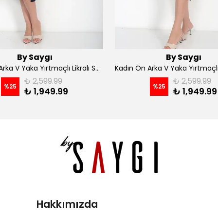
By Saygı
By Saygı
Kadın Ön Arka V Yaka Yırtmaçlı Likralı Scuba Midi Elbise - Siyah
₺ 2,599.99
₺ 2,599.99
%
25
%
25
₺ 1,949.99
₺ 1,949.99
Hakkımızda