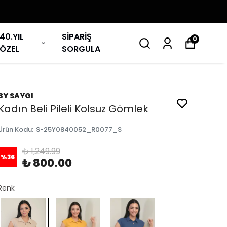
40.YIL
SİPARİŞ
0
ÖZEL
SORGULA
BY SAYGI
Kadın Beli Pileli Kolsuz Gömlek
Ürün Kodu
:
S-25Y0840052_R0077_S
₺ 1,249.99
%
36
₺ 800.00
Renk