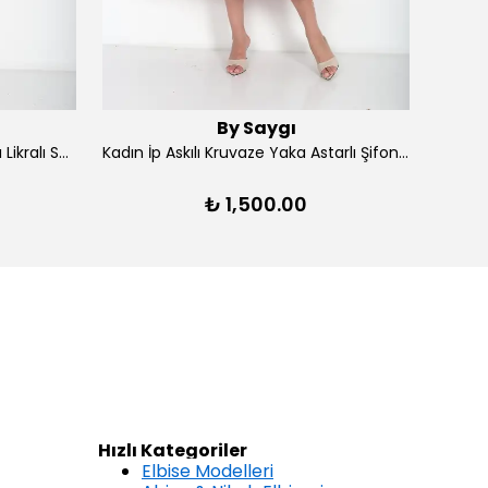
By Saygı
Kadın Ön Arka V Yaka Yırtmaçlı Likralı Scuba Midi Elbise - Lacivert
Kadın İp Askılı Kruvaze Yaka Astarlı Şifon Kloş Midi Elbise - Kırmızı
₺ 1,500.00
Hızlı Kategoriler
Elbise Modelleri