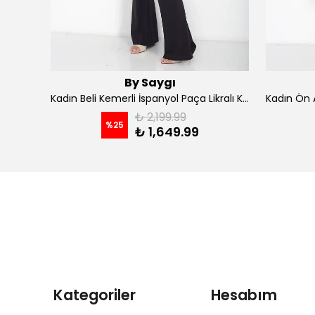
By Saygı
Kadın İp Askılı Kruvaze Yaka Astarlı Şifon Kloş Midi Elbise - koyu indigo
Kadın Beli Kemerli İspanyol Paça Likralı Krep Pantolon - Kahve
₺ 2,199.99
%
25
₺ 1,649.99
Kategoriler
Hesabım