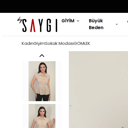
GİYİM
Büyük
Beden
KadınGiyimSokak ModasıGÖMLEK