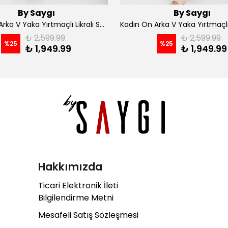
By Saygı
By Saygı
Kadın Ön Arka V Yaka Yırtmaçlı Likralı Scuba Midi Elbise - Siyah
₺ 2,599.99
₺ 2,599.99
%
25
%
25
₺ 1,949.99
₺ 1,949.99
Hakkımızda
Ticari Elektronik İleti
Bilgilendirme Metni
Mesafeli Satış Sözleşmesi