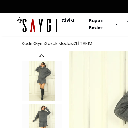
GİYİM
Büyük
Beden
KadınGiyimSokak Modası2Lİ TAKIM