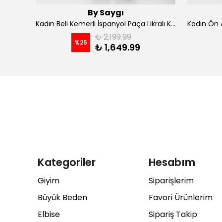
By Saygı
Kadın İp Askılı Kruvaze Yaka Astarlı Şifon Kloş Midi Elbise - koyu indigo
Kadın Beli Kemerli İspanyol Paça Likralı Krep Pantolon - Kahve
₺ 2,199.99
%
25
₺ 1,649.99
Kategoriler
Hesabım
Giyim
Siparişlerim
Büyük Beden
Favori Ürünlerim
Elbise
Sipariş Takip