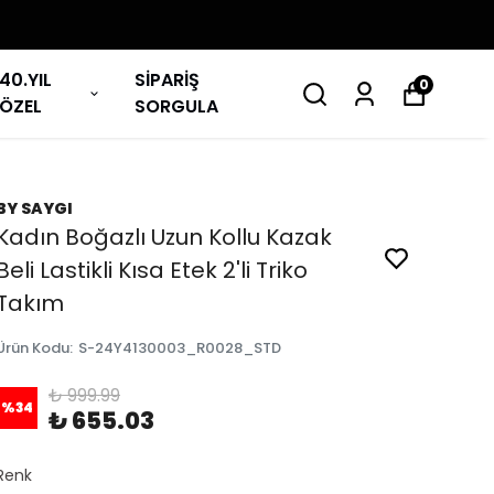
40.YIL
SİPARİŞ
0
ÖZEL
SORGULA
BY SAYGI
Kadın Boğazlı Uzun Kollu Kazak
Beli Lastikli Kısa Etek 2'li Triko
Takım
Ürün Kodu
:
S-24Y4130003_R0028_STD
₺ 999.99
%
34
₺ 655.03
Renk