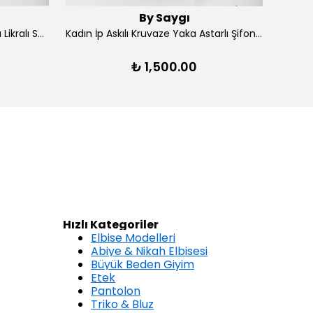
By Saygı
Kadın Ön Arka V Yaka Yırtmaçlı Likralı Scuba Midi Elbise - Lacivert
Kadın İp Askılı Kruvaze Yaka Astarlı Şifon Kloş Midi Elbise - Kırmızı
₺ 1,500.00
Hızlı Kategoriler
Elbise Modelleri
Abiye & Nikah Elbisesi
Büyük Beden Giyim
Etek
Pantolon
Triko & Bluz