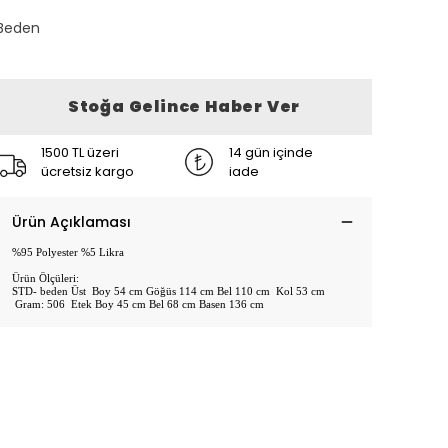
Beden
Stoğa Gelince Haber Ver
1500 TL üzeri
14 gün içinde
ücretsiz kargo
iade
Ürün Açıklaması
%95 Polyester %5 Likra
Ürün Ölçüleri:
STD- beden Üst Boy 54 cm Göğüs 114 cm Bel 110 cm Kol 53 cm
Gram: 506 Etek Boy 45 cm Bel 68 cm Basen 136 cm