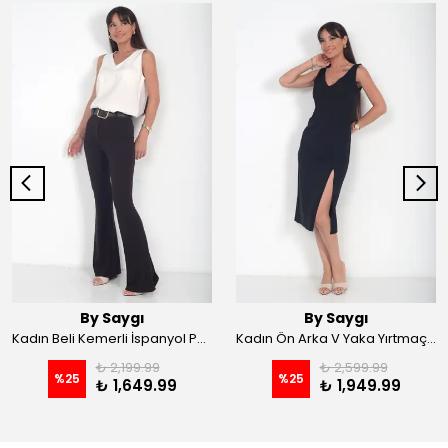
By Saygı
By Saygı
Kadın Beli Kemerli İspanyol Paça Likralı Krep Pantolon - Kahve
Kadın Ön Arka V Yaka Yırtmaçlı Likralı Scuba Midi Elbise - Siyah
₺ 2,199.99
₺ 2,599.99
%
25
%
25
₺ 1,649.99
₺ 1,949.99