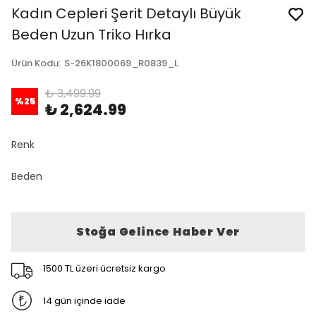
Kadın Cepleri Şerit Detaylı Büyük
Beden Uzun Triko Hırka
Ürün Kodu
:
S-26K1800069_R0839_L
₺ 3,499.99
%
25
₺ 2,624.99
Renk
Beden
Stoğa Gelince Haber Ver
1500 TL üzeri ücretsiz kargo
14 gün içinde iade