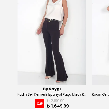
By Saygı
Kadın İp Askılı Kruvaze Yaka Astarlı Şifon Kloş Midi Elbise - koyu indigo
Kadın Beli Kemerli İspanyol Paça Likralı Krep Pantolon - Kahve
₺ 2,199.99
%
25
₺ 1,649.99