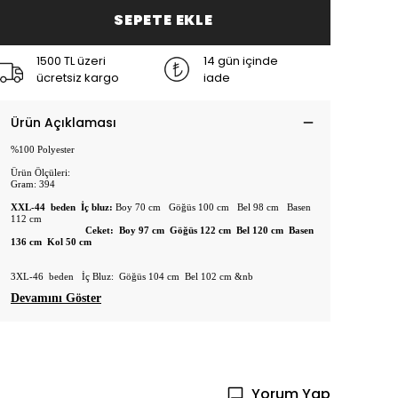
SEPETE EKLE
1500 TL üzeri
14 gün içinde
ücretsiz kargo
iade
Ürün Açıklaması
%100 Polyester
Ürün Ölçüleri:
Gram: 394
XXL-44 beden İç bluz:
Boy 70 cm Göğüs 100 cm Bel 98 cm Basen
112 cm
Ceket: Boy 97 cm Göğüs 122 cm Bel 120 cm Basen
136 cm Kol 50 cm
3XL-46 beden İç Bluz: Göğüs 104 cm Bel 102 cm &nb
Devamını Göster
Yorum Yap