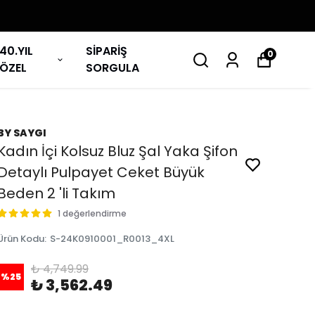
40.YIL
SİPARİŞ
0
ÖZEL
SORGULA
BY SAYGI
Kadın İçi Kolsuz Bluz Şal Yaka Şifon
Detaylı Pulpayet Ceket Büyük
Beden 2 'li Takım
1 değerlendirme
Ürün Kodu
:
S-24K0910001_R0013_4XL
₺ 4,749.99
%
25
₺ 3,562.49