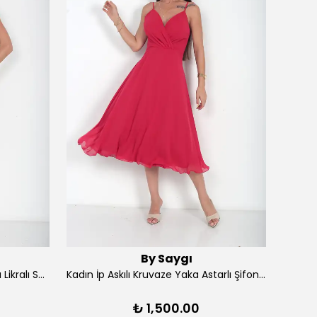
By Saygı
Kadın Ön Arka V Yaka Yırtmaçlı Likralı Scuba Midi Elbise - Lacivert
Kadın İp Askılı Kruvaze Yaka Astarlı Şifon Kloş Midi Elbise - Kırmızı
₺ 1,500.00