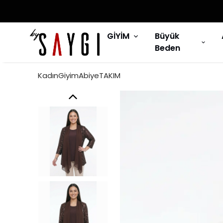
GİYİM
Büyük
Beden
KadınGiyimAbiyeTAKIM