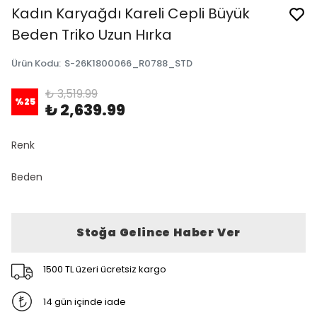
Kadın Karyağdı Kareli Cepli Büyük
Beden Triko Uzun Hırka
Ürün Kodu
:
S-26K1800066_R0788_STD
₺ 3,519.99
%
25
₺ 2,639.99
Renk
Beden
Stoğa Gelince Haber Ver
1500 TL üzeri ücretsiz kargo
14 gün içinde iade