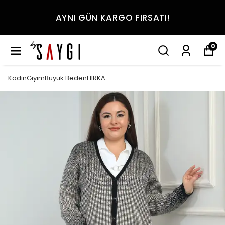
AYNI GÜN KARGO FIRSATI!
0
KadınGiyimBüyük BedenHIRKA