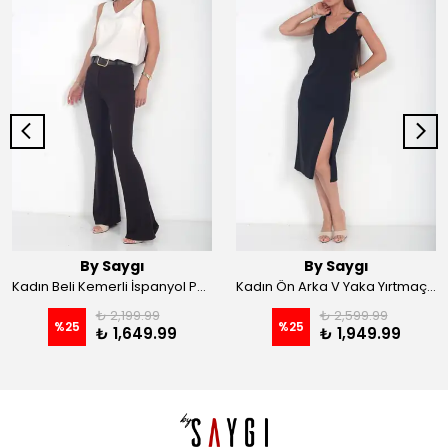
By Saygı
By Saygı
Kadın Beli Kemerli İspanyol Paça Likralı Krep Pantolon - Kahve
Kadın Ön Arka V Yaka Yırtmaçlı Likralı Scuba Midi Elbise - Siyah
₺ 2,199.99
₺ 2,599.99
%
25
%
25
₺ 1,649.99
₺ 1,949.99